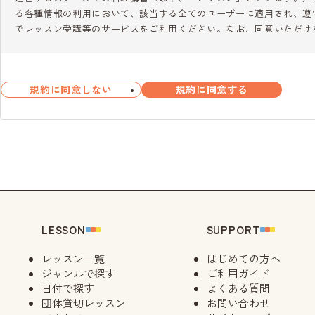
る各種情報の利用において、該当する全てのユーザーに適用され、遵
でレッスン受講等のサービスをご利用ください。なお、同意いただけ
ことはできません。
第2条（定義）
規約に同意しない
規約に同意する
1. 「ユーザー」とは、所定のユーザー登録をし当社のレッスンを受
む）をいいます。なお、ホームページ上ではシステムの設定上ユーザ
2. 「当社サイト」とは、当社が運営する当社ホームページをいいます
2-2. 「マイページ」とは、当社サイト内のユーザー専用サイトのこ
3. 「キャンセル」とは、レッスンの所定の申込みを完了した後に、
料が発生します。
4. 「スマイルCSポイント」（以下、「ポイント」といいます。）
度をいいます。詳しくは「（株）大阪ガスクッキングスクール スマイ
い。
LESSON
SUPPORT
5. 「スクール」とは、レッスンを開催する当社の施設をいいます。
6. 「レッスンの申込み」とは当社スクールのレッスンを受講するた
レッスン一覧
はじめての方へ
ト上ではシステムの設定上「レッスンの予約」と表しています。当社
ジャンルで探す
ご利用ガイド
「申込み」として取り扱います。
日付で探す
よくある質問
7. 「代表者」とは、当社所定の方法により、自己を含む又は含まな
団体貸切レッスン
お問い合わせ
す。