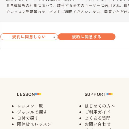
る各種情報の利用において、該当する全てのユーザーに適用され、遵
でレッスン受講等のサービスをご利用ください。なお、同意いただけ
ことはできません。
第2条（定義）
規約に同意しない
規約に同意する
1. 「ユーザー」とは、所定のユーザー登録をし当社のレッスンを受
む）をいいます。なお、ホームページ上ではシステムの設定上ユーザ
2. 「当社サイト」とは、当社が運営する当社ホームページをいいます
2-2. 「マイページ」とは、当社サイト内のユーザー専用サイトのこ
3. 「キャンセル」とは、レッスンの所定の申込みを完了した後に、
料が発生します。
4. 「スマイルCSポイント」（以下、「ポイント」といいます。）
度をいいます。詳しくは「（株）大阪ガスクッキングスクール スマイ
い。
LESSON
SUPPORT
5. 「スクール」とは、レッスンを開催する当社の施設をいいます。
6. 「レッスンの申込み」とは当社スクールのレッスンを受講するた
レッスン一覧
はじめての方へ
ト上ではシステムの設定上「レッスンの予約」と表しています。当社
ジャンルで探す
ご利用ガイド
「申込み」として取り扱います。
日付で探す
よくある質問
7. 「代表者」とは、当社所定の方法により、自己を含む又は含まな
団体貸切レッスン
お問い合わせ
す。