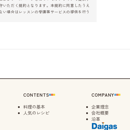
守いただく規約となります。本規約に同意したうえ
ない場合はレッスンの受講等サービスの提供を行う
講したことのある方（初めての受講申込み中の方も含
ーを一部、会員と表すことがあります。
。
とをいいます。
申込みを取り消すことをいいます。所定のキャンセル
とは、当社のレッスンの費用に充当できるポイント制
ルCSポイントサービス利用規約」を確認くださ
CONTENTS
COMPANY
めの正式な申込み手続きを指します。なお、当社サイ
料理の基本
企業理念
サイト上の「予約」を行うことが、本規約に定める
人気のレシピ
会社概要
沿革
い複数名分のレッスン申込みを行うユーザーをいいま