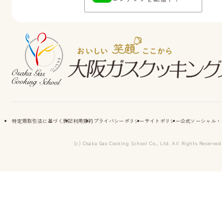
特定商取引法に基づく表記
利用規約
プライバシーポリシー
サイトポリシー
公式ソーシャル・
(c) Osaka Gas Cooking School Co., Ltd. All Rights Reserved