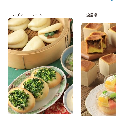
受
受
受
受
受
受
残
残
受
残
残
受
残
付
付
付
付
付
付
り
り
付
り
り
付
り
ハグミュージアム
淀屋橋
中
中
終
終
終
終
わ
わ
中
わ
わ
中
わ
了
了
了
了
ず
ず
ず
ず
ず
か
か
か
か
か