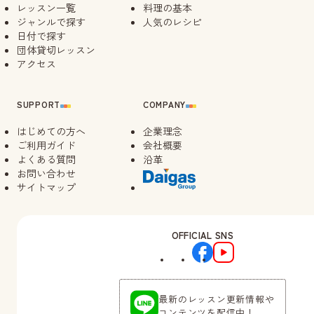
レッスン一覧
料理の基本
09/10（木）
14:00
ジャンルで探す
人気のレシピ
日付で探す
団体貸切レッスン
09/12（土）
10:30
アクセス
キャンセル
待ち
14:30
SUPPORT
COMPANY
09/14（月）
はじめての方へ
14:00
企業理念
ご利用ガイド
会社概要
よくある質問
沿革
09/18（金）
お問い合わせ
14:00
サイトマップ
09/21（月）
10:30
キャンセル
待ち
OFFICIAL SNS
14:30
最新のレッスン更新情報や
コンテンツを配信中！