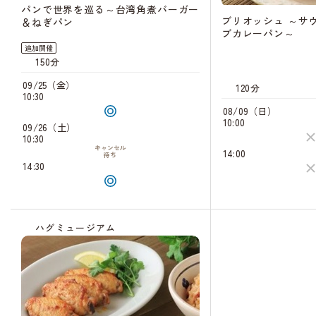
パンで世界を巡る～台湾角煮バーガー
ブリオッシュ ～サ
＆ねぎパン
ブカレーパン～
追加開催
150分
09/25（金）
120分
10:30
08/09（日）
10:00
09/26（土）
10:30
キャンセル
14:00
待ち
14:30
ハグミュージアム