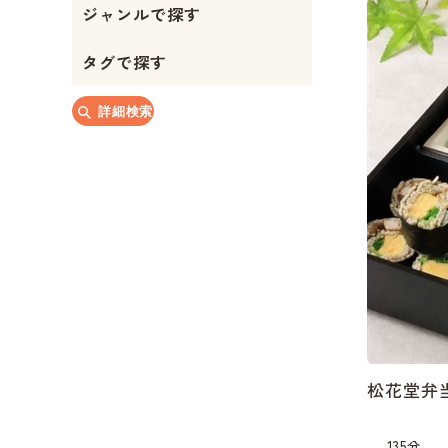
ジャンルで探す
タグで探す
詳細検索
松花堂弁
135分