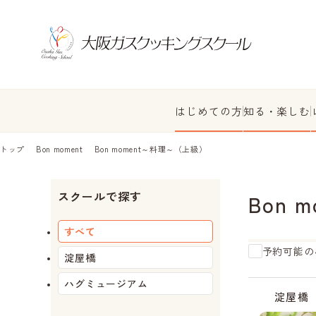
はじめての方
知る・楽しむ
トップ
Bon moment
Bon moment～料理～（上級）
スクールで探す
Bon
すべて
予約可能の
淀屋橋
ハグミュージアム
受
受
付
付
淀屋橋
終
終
了
了