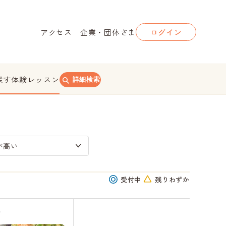
アクセス
企業・団体さま
ログイン
探す
体験レッスン
詳細検索
が高い
受付中
残りわずか
橋