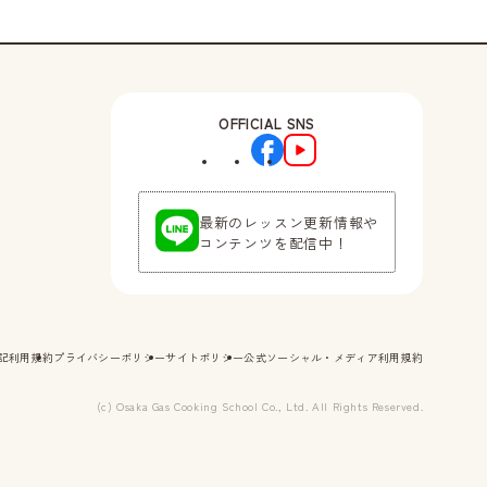
キャンセル
待ち
金）
キャンセル
待ち
土）
OFFICIAL SNS
キャンセル
待ち
キャンセル
待ち
月）
キャンセル
待ち
最新のレッスン更新情報や
コンテンツを配信中！
記
利用規約
プライバシーポリシー
サイトポリシー
公式ソーシャル・メディア利用規約
(c) Osaka Gas Cooking School Co., Ltd. All Rights Reserved.