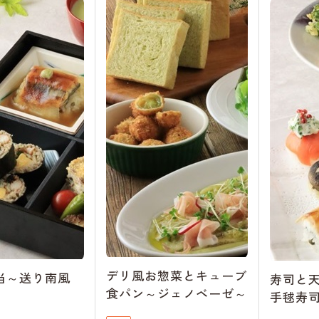
デリ風お惣菜とキューブ
当～送り南風
寿司と
食パン～ジェノベーゼ～
手毬寿