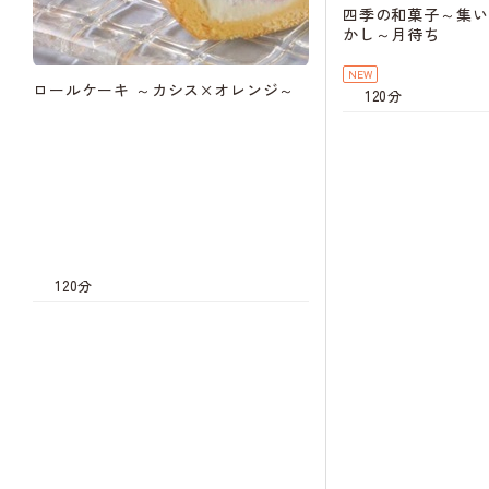
四季の和菓子～集い
かし～月待ち
NEW
ロールケーキ ～カシス×オレンジ～
120分
キャン
待
キャン
待
120分
キャン
待
キャン
待
キャンセル
待ち
キャン
待
キャンセル
待ち
キャン
待
キャン