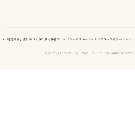
特定商取引法に基づく表記
利用規約
プライバシーポリシー
サイトポリシー
公式ソーシャル・
(c) Osaka Gas Cooking School Co., Ltd. All Rights Reserved