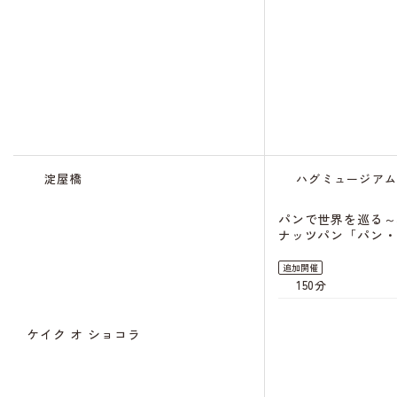
キャンセル
待ち
キャンセル
待ち
キャンセル
待ち
淀屋橋
ハグミュージア
パンで世界を巡る～
ナッツパン「パン・
追加開催
150分
ケイク オ ショコラ