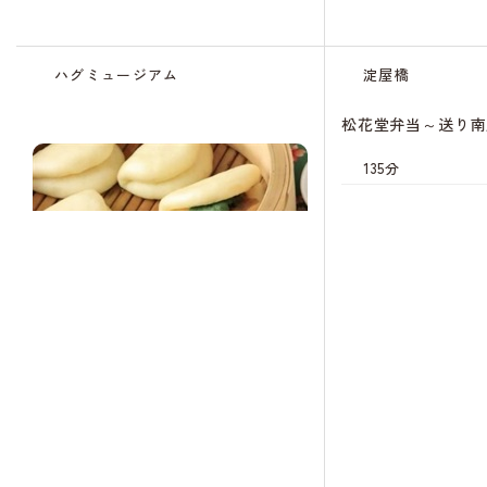
待
ハグミュージアム
淀屋橋
松花堂弁当～送り南
135分
キャン
待
キャン
待