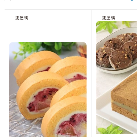
受
受
受
受
受
受
受
受
受
受
受
残
残
残
残
受
残
受
受
受
受
受
受
付
付
付
付
付
付
付
付
付
付
付
り
り
り
り
付
り
付
付
付
付
付
付
淀屋橋
淀屋橋
中
中
終
終
終
終
終
終
終
終
終
わ
わ
わ
わ
中
わ
終
中
中
中
中
中
了
了
了
了
了
了
了
了
了
ず
ず
ず
ず
ず
了
か
か
か
か
か