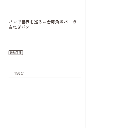
キャン
待
パンで世界を巡る～台湾角煮バーガー
キャン
＆ねぎパン
待
キャン
待
キャン
追加開催
待
キャン
待
150分
キャン
待
キャン
待
キャンセル
キャン
待ち
待
キャン
待