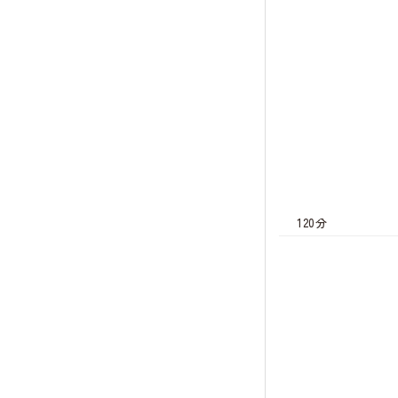
キャンセル
待ち
キャンセル
待ち
キャンセル
待ち
キャンセル
待ち
キャンセル
120分
待ち
キャンセル
待ち
キャンセル
待ち
キャンセル
待ち
キャンセル
待ち