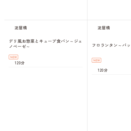
キャン
待
淀屋橋
淀屋橋
デリ風お惣菜とキューブ食パン～ジェ
フロランタン～パッ
ノベーゼ～
NEW
NEW
120分
120分
キャンセル
待ち
キャン
待
キャンセル
待ち
キャン
待
キャンセル
待ち
キャン
待
キャンセル