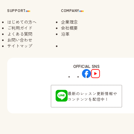
SUPPORT
COMPANY
はじめての方へ
企業理念
ご利用ガイド
会社概要
よくある質問
沿革
お問い合わせ
サイトマップ
OFFICIAL SNS
最新のレッスン更新情報や
コンテンツを配信中！