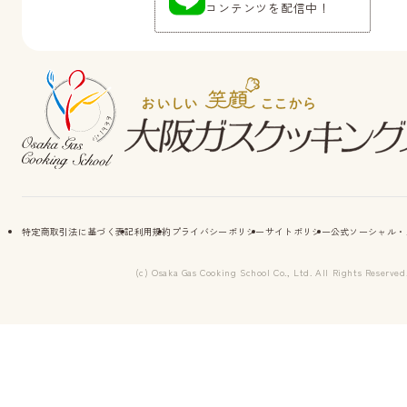
コンテンツを配信中！
特定商取引法に基づく表記
利用規約
プライバシーポリシー
サイトポリシー
公式ソーシャル・
(c) Osaka Gas Cooking School Co., Ltd. All Rights Reserved