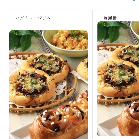
受
受
受
受
残
受
受
受
残
受
付
付
付
付
り
付
付
付
り
付
ハグミュージアム
淀屋橋
中
中
終
中
わ
中
中
中
わ
中
了
ず
ず
か
か