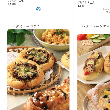
08/24（月）
09/19（土）
14:00
14:00
キャン
待
ハグミュージアム
ハグミュージア