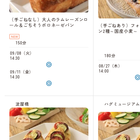
（手ごねなし）大人のラムレーズンロ
ール＆ごちそうボロネーゼパン
（手ごねあり）フォ
ン2種～国産小麦～
NEW
150分
09/08（火）
180分
14:30
08/27（木）
14:00
09/11（金）
14:30
淀屋橋
ハグミュージア