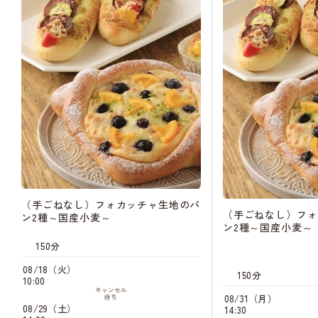
（手ごねなし）フォカッチャ生地のパ
（手ごねなし）フォ
ン2種～国産小麦～
ン2種～国産小麦～
150分
08/18（火）
150分
10:00
キャンセル
08/31（月）
待ち
08/29（土）
14:30