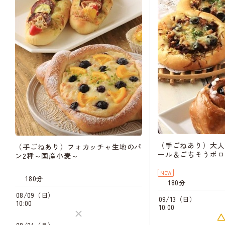
（手ごねあり）大人
（手ごねあり）フォカッチャ生地のパ
ール＆ごちそうボロ
ン2種～国産小麦～
NEW
180分
180分
08/09（日）
09/13（日）
10:00
10:00