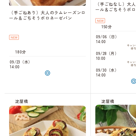
（手ごねなし）大人
ール＆ごちそうボロ
（手ごねあり）大人のラムレーズンロ
ール＆ごちそうボロネーゼパン
NEW
150分
09/06（日）
NEW
14:00
キャン
待
180分
09/28（月）
10:00
09/23（水）
キャン
待
14:00
09/30（水）
14:00
淀屋橋
淀屋橋