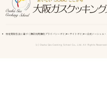
特定商取引法に基づく表記
利用規約
プライバシーポリシー
サイトポリシー
公式ソーシャル・
(c) Osaka Gas Cooking School Co., Ltd. All Rights Reserved