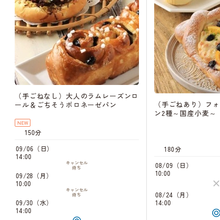
（手ごねなし）大人のラムレーズンロ
（手ごねあり）フォ
ール＆ごちそうボロネーゼパン
ン2種～国産小麦～
NEW
150分
09/06（日）
180分
14:00
キャンセル
08/09（日）
待ち
10:00
09/28（月）
10:00
キャンセル
08/24（月）
待ち
14:00
09/30（水）
14:00