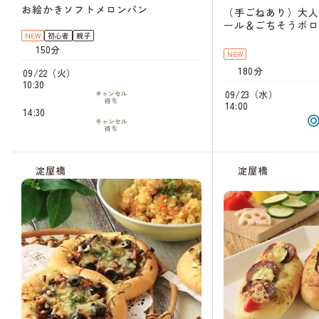
お絵かきソフトメロンパン
（手ごねあり）大人
ール＆ごちそうボロ
NEW
初心者
親子
150分
NEW
180分
09/22（火）
10:30
09/23（水）
キャンセル
待ち
14:00
14:30
キャンセル
待ち
淀屋橋
淀屋橋