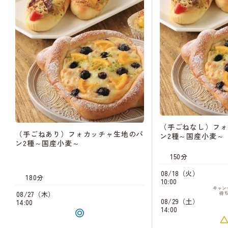
（手ごねなし）フォ
（手ごねあり）フォカッチャ生地のパ
ン2種～国産小麦～
ン2種～国産小麦～
150分
08/18（火）
180分
10:00
キャン
08/27（木）
待
08/29（土）
14:00
14:00