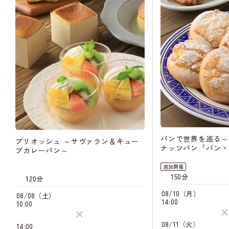
パンで世界を巡る～
ブリオッシュ ～サヴァラン＆キュー
ナッツパン「パン・
ブカレーパン～
追加開催
150分
120分
08/10（月）
08/08（土）
14:00
10:00
08/11（火）
14:00