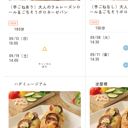
（手ごねなし）大人
（手ごねあり）大人のラムレーズンロ
ール＆ごちそうボロ
ール＆ごちそうボロネーゼパン
NEW
NEW
150分
180分
09/08（火）
09/13（日）
14:30
10:00
09/11（金）
09/19（土）
14:30
14:00
キャンセル
待ち
ハグミュージアム
淀屋橋