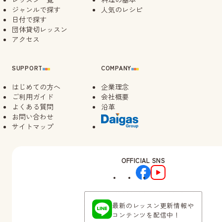
14:00
ジャンルで探す
人気のレシピ
日付で探す
団体貸切レッスン
09/12（土）
10:30
アクセス
キャン
待
14:30
SUPPORT
COMPANY
09/14（月）
はじめての方へ
企業理念
14:00
ご利用ガイド
会社概要
よくある質問
沿革
09/18（金）
お問い合わせ
14:00
サイトマップ
09/21（月）
10:30
キャン
待
OFFICIAL SNS
14:30
最新のレッスン更新情報や
コンテンツを配信中！