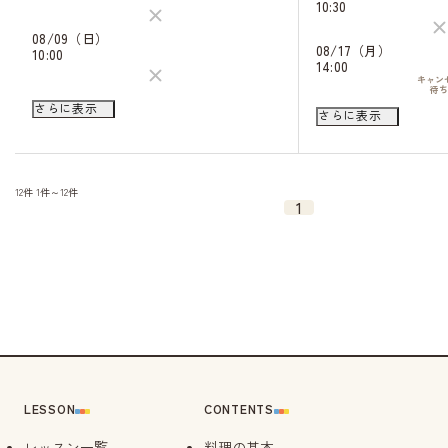
10:30
08/09（日）
08/17（月）
10:00
14:00
キャン
待
14:00
08/18（火）
さらに表示
さらに表示
10:30
キャン
待
14:30
キャン
待
12件
1件～12件
08/22（土）
1
10:30
キャン
待
14:30
キャン
待
08/24（月）
14:00
08/29（土）
10:30
キャン
待
14:30
LESSON
CONTENTS
キャン
待
レッスン一覧
料理の基本
09/10（木）