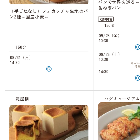
パンで世界を巡る～
＆ねぎパン
（手ごねなし）フォカッチャ生地のパ
ン2種～国産小麦～
追加開催
150分
09/25（金）
10:30
150分
09/26（土）
08/31（月）
10:30
14:30
キャン
待
14:30
淀屋橋
ハグミュージア