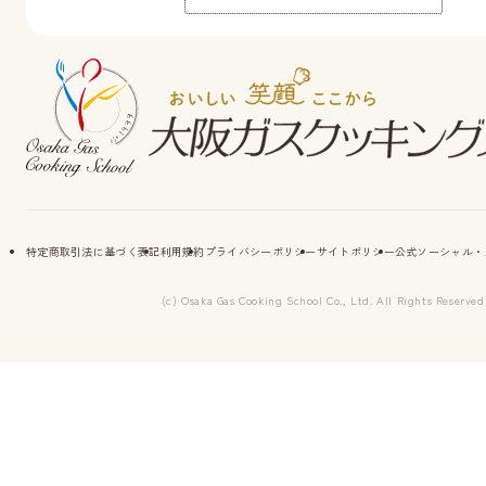
特定商取引法に基づく表記
利用規約
プライバシーポリシー
サイトポリシー
公式ソーシャル・
(c) Osaka Gas Cooking School Co., Ltd. All Rights Reserved