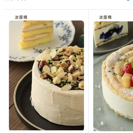
受
受
受
受
受
受
受
受
残
受
受
付
付
付
付
付
付
付
付
り
付
付
淀屋橋
淀屋橋
中
中
中
終
終
中
中
終
わ
中
中
了
了
了
ず
か