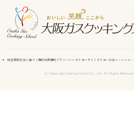
特定商取引法に基づく表記
利用規約
プライバシーポリシー
サイトポリシー
公式ソーシャル・
(c) Osaka Gas Cooking School Co., Ltd. All Rights Reserved