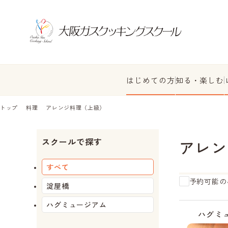
はじめての方
知る・楽しむ
トップ
料理
アレンジ料理（上級）
スクールで探す
アレン
すべて
予約可能の
淀屋橋
ハグミュージアム
残
受
受
受
り
付
付
付
ハグミ
わ
中
中
終
ず
了