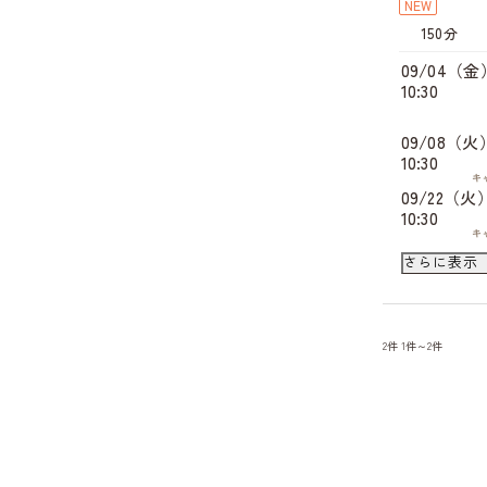
NEW
150分
09/04（金
10:30
09/08（火
10:30
キ
09/22（火
10:30
キ
09/23（水
さらに表示
10:30
09/25（金
10:30
2件
1件～2件
キ
09/26（土
10:30
キ
09/28（月
10:30