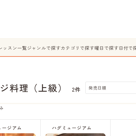
レッスン一覧
ジャンルで探す
カテゴリで探す
曜日で探す
日付で
ジ料理（上級）
発売日順
2件
み
ュージアム
ハグミュージアム