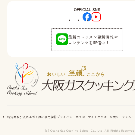
OFFICIAL SNS
最新のレッスン更新情報や
コンテンツを配信中！
特定商取引法に基づく表記
利用規約
プライバシーポリシー
サイトポリシー
公式ソーシャル・
(c) Osaka Gas Cooking School Co., Ltd. All Rights Reserved