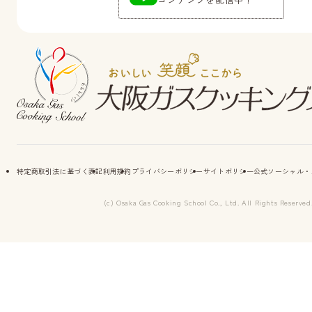
特定商取引法に基づく表記
利用規約
プライバシーポリシー
サイトポリシー
公式ソーシャル・
(c) Osaka Gas Cooking School Co., Ltd. All Rights Reserved