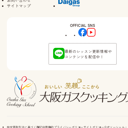
お問い合わせ
キャンセル
待ち
サイトマップ
10:30
09/24（木）
10:00
OFFICIAL SNS
09/25（金）
10:00
キャンセル
待ち
最新のレッスン更新情報や
09/28（月）
コンテンツを配信中！
18:30
特定商取引法に基づく表記
利用規約
プライバシーポリシー
サイトポリシー
公式ソーシャル・