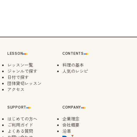
キャンセル
待ち
08/24（月）
10:00
キャンセル
待ち
08/27（木）
10:00
キャンセル
待ち
08/28（金）
18:30
LESSON
CONTENTS
キャンセル
待ち
09/05（土）
レッスン一覧
料理の基本
10:00
ジャンルで探す
人気のレシピ
キャンセル
待ち
日付で探す
09/12（土）
団体貸切レッスン
10:00
キャンセル
アクセス
待ち
09/13（日）
10:00
キャンセル
SUPPORT
COMPANY
待ち
09/14（月）
10:00
はじめての方へ
企業理念
キャンセル
ご利用ガイド
待ち
会社概要
09/15（火）
よくある質問
沿革
10:00