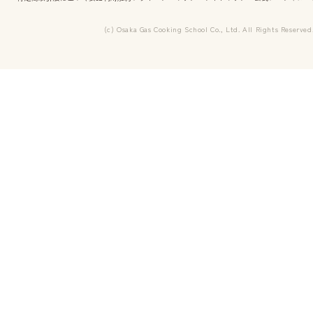
(c) Osaka Gas Cooking School Co., Ltd. All Rights Reserved