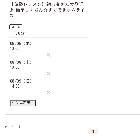
【体験レッスン】初心者さん大歓迎
♪ 簡単らくちん☆すぐできオムライ
ス
初心者
90分
08/06（木）
10:00
08/08（土）
10:00
08/09（日）
14:30
08/11（火）
さらに表示
10:00
キャンセル
待ち
08/18（火）
10:00
キャンセル
1件
1件～1件
待ち
1
08/19（水）
10:00