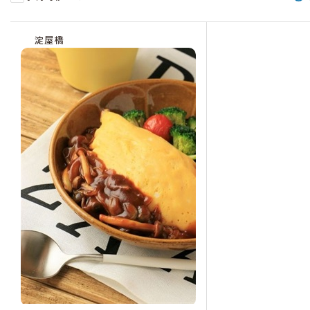
受
受
受
受
残
残
受
残
付
付
付
付
り
り
付
り
淀屋橋
終
終
終
中
わ
わ
中
わ
了
了
了
ず
ず
ず
か
か
か