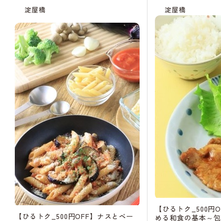
淀屋橋
淀屋橋
【ひるトク_500円
【ひるトク_500円OFF】ナスとベー
める和食の基本～包