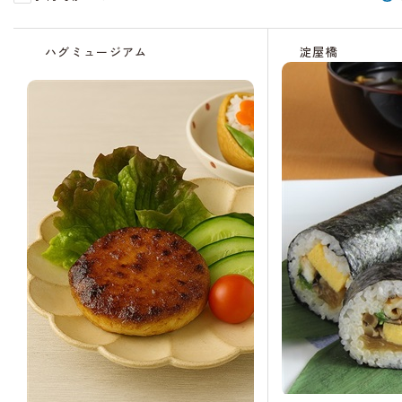
受
受
残
受
受
受
受
受
受
残
受
受
受
受
受
受
受
受
受
付
付
り
付
付
付
付
付
付
り
付
付
付
付
付
付
付
付
付
ハグミュージアム
淀屋橋
中
中
わ
中
中
終
中
中
中
わ
中
中
中
中
中
中
中
中
終
ず
了
ず
了
か
か