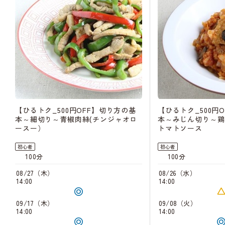
【ひるトク_500円OFF】切り方の基
【ひるトク_500円
本～細切り～青椒肉絲(チンジャオロ
本～みじん切り～鶏
ースー）
トマトソース
初心者
初心者
100分
100分
08/27（木）
08/26（水）
14:00
14:00
09/17（木）
09/08（火）
14:00
14:00