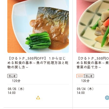
【ひるトク_500円OFF】１からはじ
【ひるトク_500円
める和食の基本～魚の下処理方法と乾
める和食の基本～煮
物の戻し方～
青菜の茹で方～
初心者
NEW
初心者
120分
120分
08/26（水）
09/24（木）
14:00
14:00