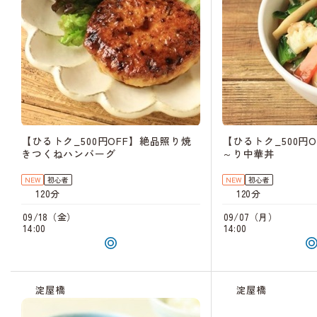
【ひるトク_500円OFF】絶品照り焼
【ひるトク_500円
きつくねハンバーグ
～り中華丼
NEW
初心者
NEW
初心者
120分
120分
09/18（金）
09/07（月）
14:00
14:00
淀屋橋
淀屋橋