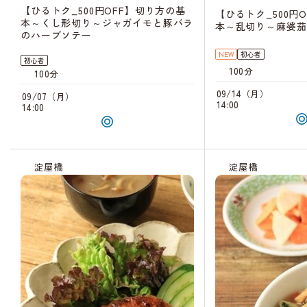
【ひるトク_500円OFF】切り方の基
【ひるトク_500円
本～くし形切り～ジャガイモと豚バラ
本～乱切り～麻婆茄
のハーブソテー
NEW
初心者
初心者
100分
100分
09/14（月）
09/07（月）
14:00
14:00
淀屋橋
淀屋橋