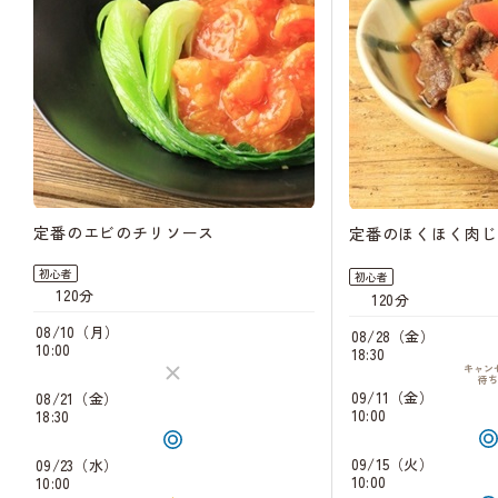
定番のエビのチリソース
定番のほくほく肉じ
初心者
初心者
120分
120分
08/10（月）
08/28（金）
10:00
18:30
キャン
待
09/11（金）
08/21（金）
10:00
18:30
09/15（火）
09/23（水）
10:00
10:00