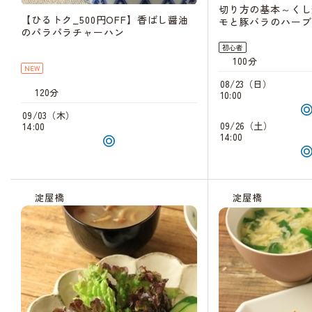
切り方の基本～くし
【ひるトク_500円OFF】香ばし醤油
モと豚バラのハーブ
のパラパラチャーハン
初心者
100分
NEW
08/23（日）
120分
10:00
09/03（木）
09/26（土）
14:00
14:00
淀屋橋
淀屋橋