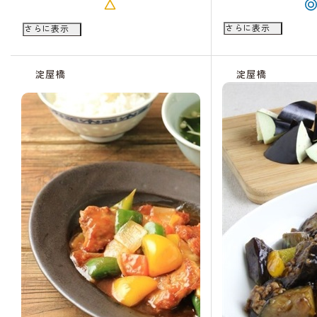
09/26（土）
09/30（水）
さらに表示
さらに表示
10:00
18:30
キャンセル
待ち
淀屋橋
淀屋橋