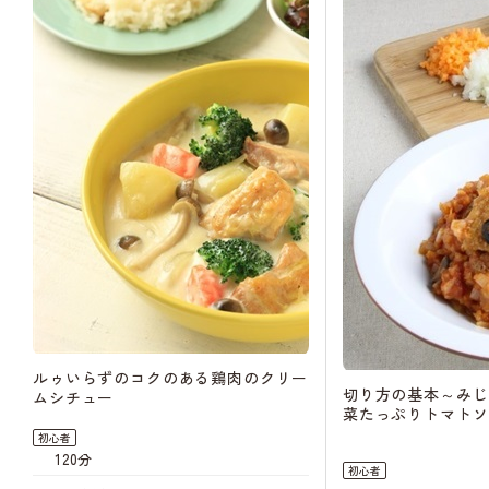
ルゥいらずのコクのある鶏肉のクリー
切り方の基本～みじ
ムシチュー
菜たっぷりトマトソ
初心者
120分
初心者