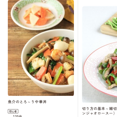
魚介のとろ～り中華丼
切り方の基本～細切
初心者
ンジャオロースー）
120分