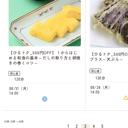
【ひるトク_500円OFF】１からはじ
【ひるトク_500円
める和食の基本～だしの取り方と卵焼
プラス～天ぷら～
きの巻くコツ～
初心者
初心者
120分
120分
08/24（月）
08/31（月）
14:00
14:00
69件
33件～48件
1
2
3
4
5