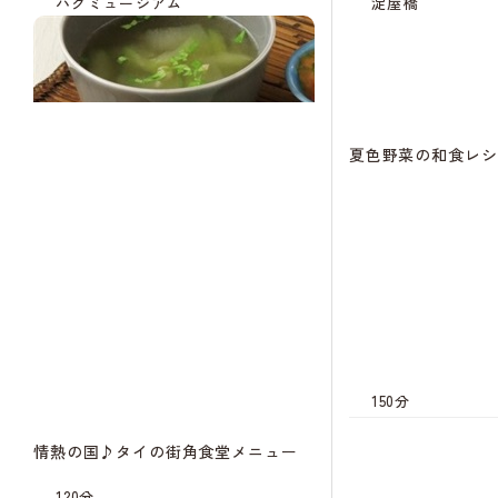
ハグミュージアム
淀屋橋
夏色野菜の和食レシ
150分
情熱の国♪タイの街角食堂メニュー
キャン
待
120分