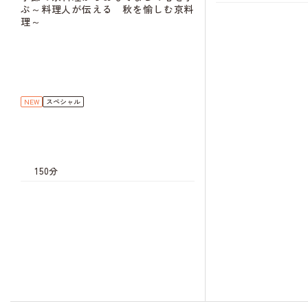
ぶ～料理人が伝える 秋を愉しむ京料
理～
キャン
待
NEW
スペシャル
キャン
待
150分
キャン
待
キャン
待