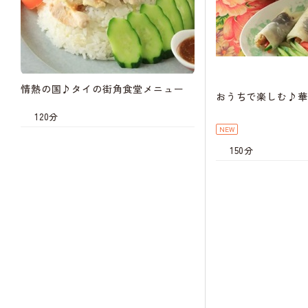
情熱の国♪タイの街角食堂メニュー
おうちで楽しむ♪華
120分
NEW
150分
キャン
待
キャンセル
待ち
キャン
待
キャンセル
待ち
キャン
待