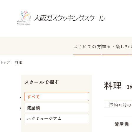
はじめての方
知る・楽しむ
トップ
料理
スクールで探す
料理
3
すべて
予約可能の
淀屋橋
ハグミュージアム
受
受
受
受
受
受
付
付
付
付
付
付
淀屋橋
中
中
中
中
中
中