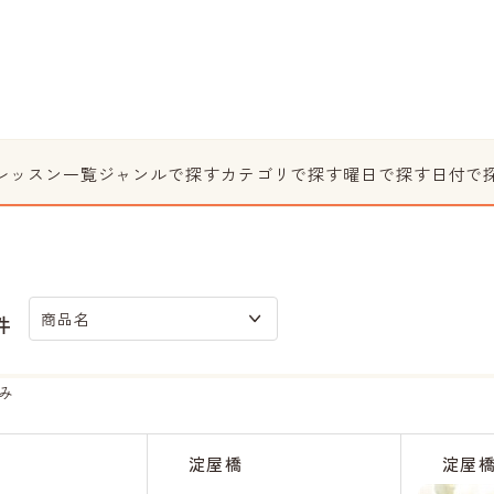
レッスン一覧
ジャンルで探す
カテゴリで探す
曜日で探す
日付で
商品名
件
み
淀屋橋
淀屋