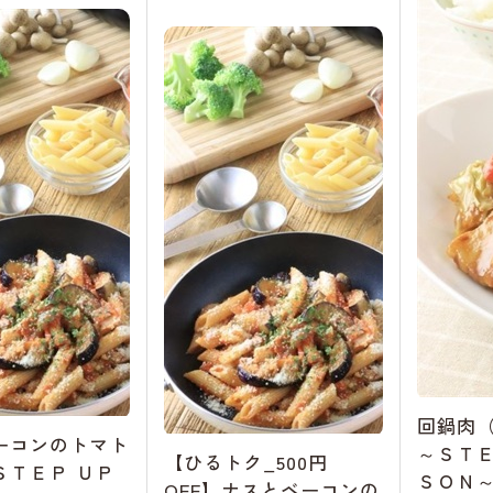
回鍋肉
ーコンのトマト
～ＳＴＥ
【ひるトク_500円
ＳＴＥＰ ＵＰ
ＳＯＮ
OFF】ナスとベーコンの