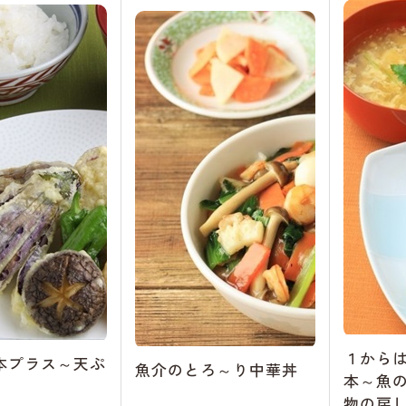
１から
本プラス～天ぷ
魚介のとろ～り中華丼
本～魚
物の戻