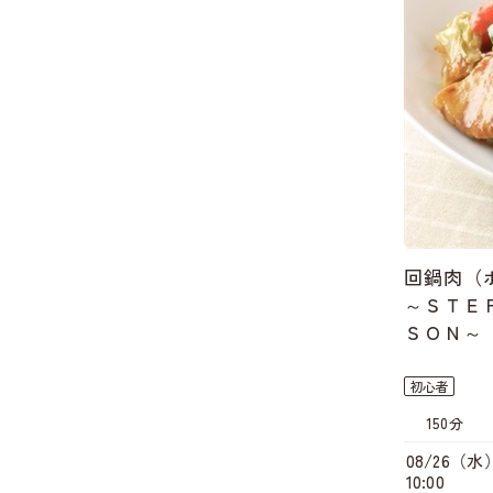
回鍋肉（
～ＳＴＥＰ
ＳＯＮ～
初心者
150分
08/26（水
10:00