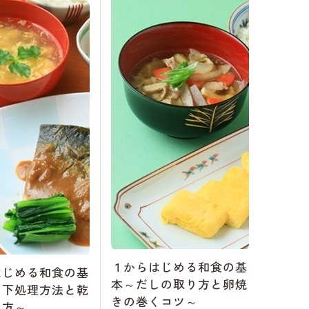
１からはじめる和食の基
はじめる和食の基
本～だしの取り方と卵焼
の下処理方法と乾
きの巻くコツ～
し方～