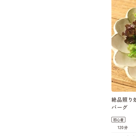
絶品照り
バーグ
初心者
120分