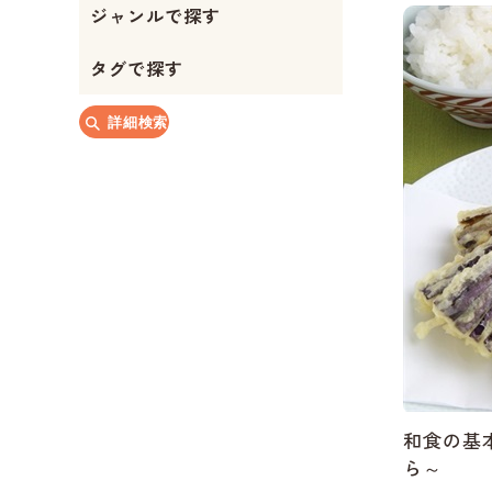
ジャンルで探す
か
か
か
か
か
か
か
タグで探す
詳細検索
和食の基
ら～