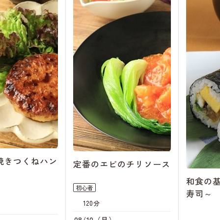
焼きつくねハン
定番のエビのチリソース
和食の
初心者
寿司～
120分
08/10（月）