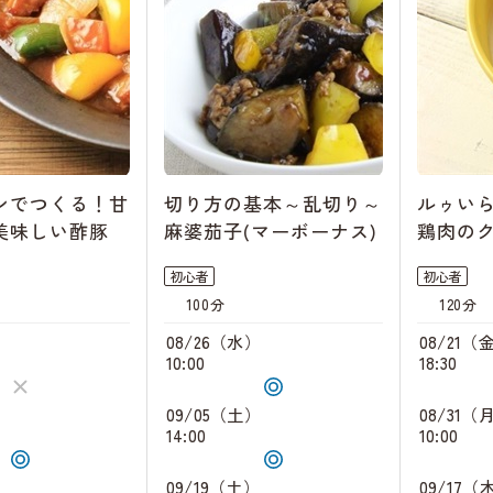
ンでつくる！甘
切り方の基本～乱切り～
ルゥい
美味しい酢豚
麻婆茄子(マーボーナス)
鶏肉の
初心者
初心者
100分
120分
）
08/26（水）
08/21（
10:00
18:30
）
09/05（土）
08/31（
14:00
10:00
）
09/19（土）
09/17（