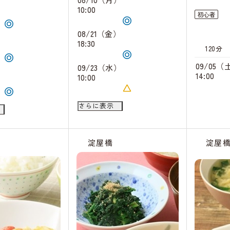
）
10:00
初心者
08/21（金）
）
18:30
120分
09/05（
09/23（水）
）
14:00
10:00
09/30（水）
）
さらに表示
18:30
キャンセル
待ち
淀屋橋
淀屋