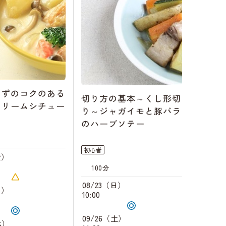
らずのコクのある
切り方の基本～くし形切
クリームシチュー
り～ジャガイモと豚バラ
のハーブソテー
初心者
金）
100分
08/23（日）
月）
10:00
09/26（土）
木）