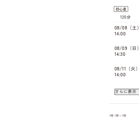
初心者
120分
08/08（土
14:00
08/09（日
14:30
08/11（火
14:00
08/23（日
さらに表示
14:00
キ
08/25（火
14:00
1件
1件～1件
キ
08/27（木
14:00
キ
09/05（土