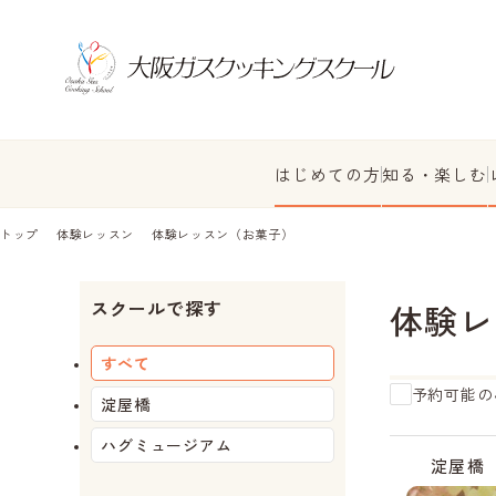
はじめての方
知る・楽しむ
トップ
体験レッスン
体験レッスン（お菓子）
スクールで探す
体験レ
すべて
予約可能の
淀屋橋
ハグミュージアム
受
受
受
受
残
受
残
受
受
付
付
付
付
り
付
り
付
付
淀屋橋
終
終
終
中
わ
中
わ
中
中
了
了
了
ず
ず