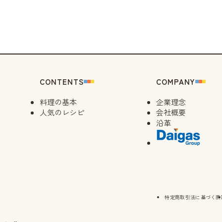
ャンセル
待ち
）
ャンセル
待ち
）
）
CONTENTS
COMPANY
料理の基本
企業理念
）
人気のレシピ
会社概要
沿革
）
）
特定商取引法に基づく表