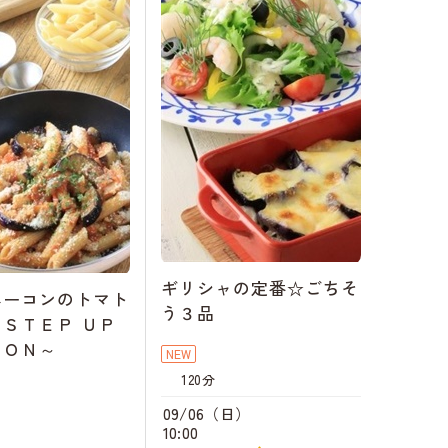
ギリシャの定番☆ごちそ
ベーコンのトマト
う３品
ＳＴＥＰ ＵＰ
ＳＯＮ～
NEW
120分
09/06（日）
10:00