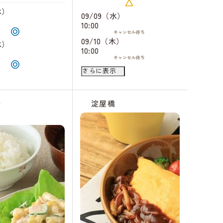
木）
09/09（水）
10:00
キャンセル
待ち
09/10（木）
水）
10:00
キャンセル
待ち
09/11（金）
さらに表示
18:30
キャンセル
待ち
09/21（月）
10:00
橋
淀屋橋
キャンセル
待ち