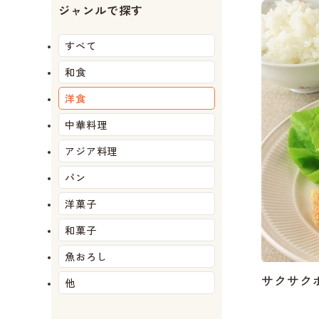
ジャンルで探す
か
か
か
か
か
か
か
か
か
すべて
和食
洋食
中華料理
アジア料理
パン
洋菓子
和菓子
魚おろし
サクサク
他