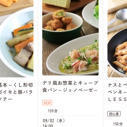
デリ風お惣菜とキューブ
基本～くし形切
ナスと
食パン～ジェノベーゼ～
ガイモと豚バラ
ペンネ～
ソテー
ＬＥＳ
NEW
120分
初心者
09/02（水）
150分
14:00