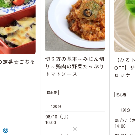
切り方の基本～みじん切
【ひるト
の定番☆ごちそ
り～鶏肉の野菜たっぷり
OFF】
トマトソース
ロッケ
初心者
初心者
100分
120分
08/10（月）
）
08/27（
10:00
14:00