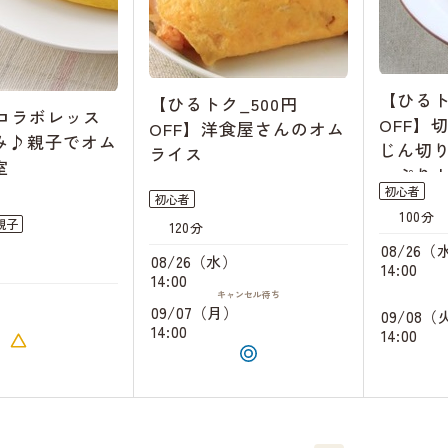
【ひるト
【ひるトク_500円
Eコラボレッス
OFF】
OFF】洋食屋さんのオム
み♪親子でオム
じん切
ライス
室
っぷり
初心者
初心者
100分
親子
120分
08/26（
08/26（水）
14:00
14:00
キャンセル
待ち
）
09/07（月）
09/08（
14:00
14:00