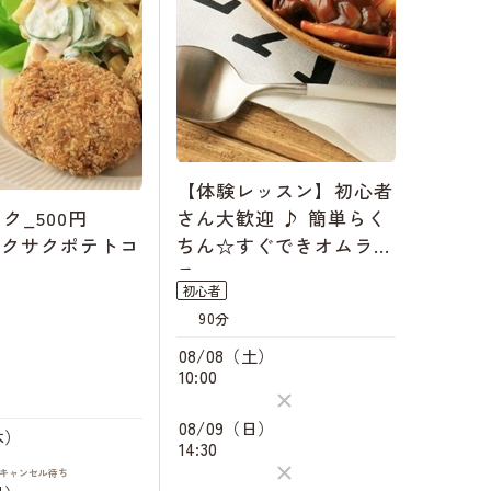
【体験レッスン】初心者
ク_500円
さん大歓迎 ♪ 簡単らく
サクサクポテトコ
ちん☆すぐできオムライ
ス
初心者
90分
08/08（土）
10:00
08/09（日）
木）
14:30
キャンセル
待ち