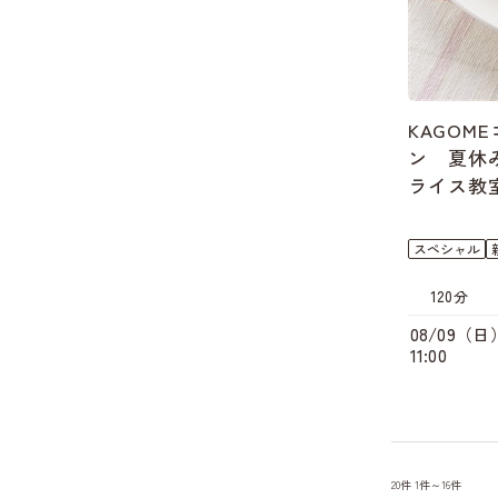
KAGOM
ン 夏休
ライス教
スペシャル
120分
08/09（日
11:00
20件
1件～16件