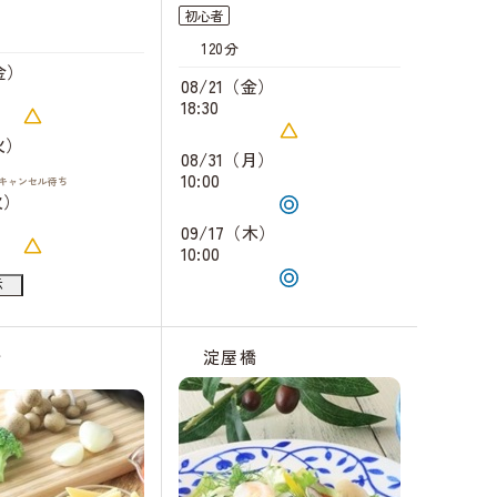
初心者
120分
金）
08/21（金）
18:30
火）
08/31（月）
10:00
キャンセル
待ち
火）
09/17（木）
10:00
水）
示
金）
橋
淀屋橋
キャンセル
待ち
土）
キャンセル
待ち
月）