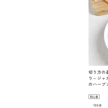
切り方の
り～ジャ
のハーブ
初心者
100分