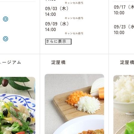
キャンセル
待ち
）
09/17（
09/03（木）
10:00
14:00
キャンセル
待ち
09/09（水）
）
09/23（
14:00
10:00
キャンセル
待ち
09/10（木）
さらに表示
10:00
キャンセル
待ち
09/12（土）
10:00
ュージアム
淀屋橋
淀屋
キャンセル
待ち
14:00
キャンセル
待ち
09/13（日）
10:00
キャンセル
待ち
14:00
キャンセル
待ち