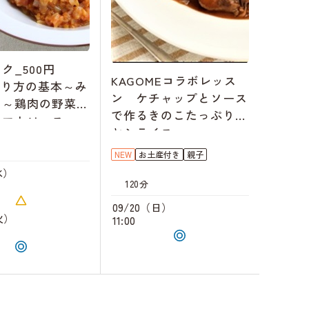
キャンセル
待ち
09/14（月）
10:00
キャンセル
待ち
09/15（火）
10:00
ク_500円
KAGOMEコラボレッス
切り方の基本～み
09/23（水）
ン ケチャップとソース
り～鶏肉の野菜た
10:00
で作るきのこたっぷりハ
トマトソース
キャンセル
待ち
10:30
ヤシライス
NEW
お土産付き
親子
09/24（木）
水）
10:00
120分
09/20（日）
09/25（金）
火）
11:00
10:00
09/28（月）
18:30