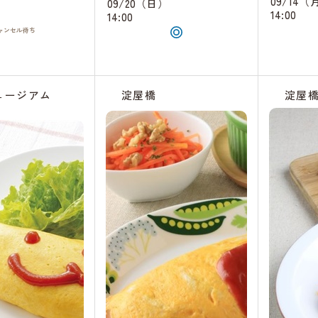
09/14（
09/20（日）
）
14:00
14:00
ャンセル
待ち
ュージアム
淀屋橋
淀屋