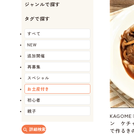
ジャンルで探す
タグで探す
すべて
NEW
追加開催
再募集
スペシャル
お土産付き
初心者
親子
KAGOM
ン ケチ
で作るき
詳細検索