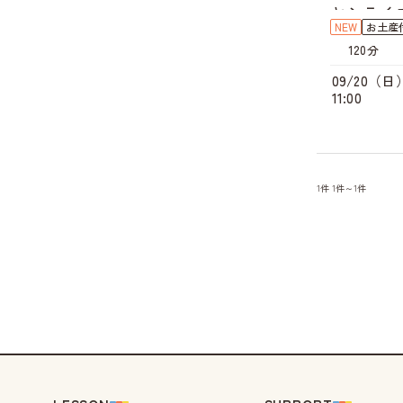
ヤシライ
NEW
お土産
120分
09/20（日
11:00
1件
1件～1件