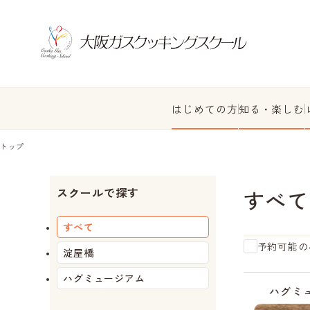
はじめての方
知る・楽しむ
トップ
スクールで探す
すべて
すべて
予約可能の
淀屋橋
ハグミュージアム
受
付
ハグミ
中