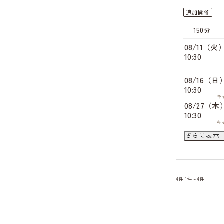
追加開催
150分
08/11（火
10:30
08/16（日
10:30
キ
08/27（木
10:30
キ
08/29（土
さらに表示
10:30
キ
09/03（木
10:30
キ
4件
1件～4件