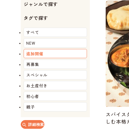
ジャンルで探す
か
か
か
か
か
か
タグで探す
すべて
NEW
追加開催
再募集
スペシャル
お土産付き
初心者
親子
スパイス
しむ本格
詳細検索