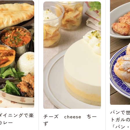
パンで
ダイニングで楽
チーズ cheese ちー
トガル
カレー
ず
「パン