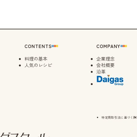
14:00
08/29（
10:30
14:30
09/10（
CONTENTS
COMPANY
14:00
料理の基本
企業理念
09/12（
人気のレシピ
会社概要
10:30
沿革
14:30
09/14（
14:00
09/18（
特定商取引法に基づく表
14:00
09/21（