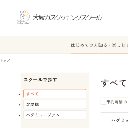
はじめての方
知る・楽しむ
トップ
スクールで探す
すべて
すべて
予約可能の
淀屋橋
ハグミュージアム
受
残
受
受
受
残
残
残
残
受
残
受
受
付
り
付
付
付
り
り
り
り
付
り
付
付
ハグミ
終
わ
中
終
終
わ
わ
わ
わ
中
わ
中
中
了
ず
了
了
ず
ず
ず
ず
ず