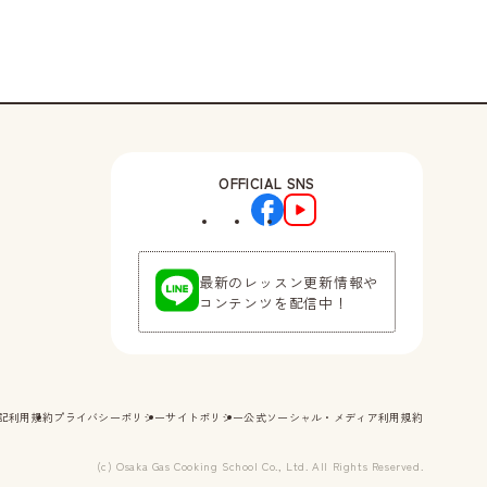
土）
キャンセル
待ち
キャンセル
待ち
木）
OFFICIAL SNS
土）
キャンセル
待ち
最新のレッスン更新情報や
コンテンツを配信中！
月）
金）
記
利用規約
プライバシーポリシー
サイトポリシー
公式ソーシャル・メディア利用規約
(c) Osaka Gas Cooking School Co., Ltd. All Rights Reserved.
月）