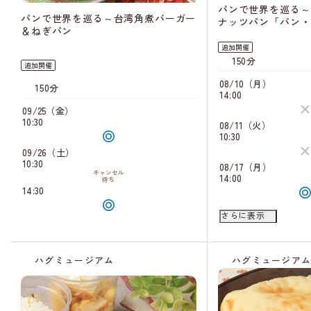
パンで世界を巡る～
パンで世界を巡る～台湾角煮バーガー
ナッツパン「パン・
＆ねぎパン
追加開催
150分
追加開催
08/10（月）
150分
14:00
09/25（金）
10:30
08/11（火）
10:30
09/26（土）
10:30
08/17（月）
キャンセル
14:00
待ち
14:30
08/18（火）
さらに表示
10:30
キャン
待
14:30
キャン
ハグミュージアム
ハグミュージア
待
08/22（土）
10:30
キャン
待