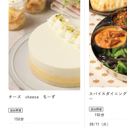
14:30
キャン
待
08/24（月）
14:00
08/29（土）
10:30
キャン
待
14:30
キャン
待
09/10（木）
14:00
09/12（土）
10:30
キャン
待
14:30
スパイスダイニング
チーズ cheese ちーず
ー
09/14（月）
14:00
追加開催
追加開催
150分
09/18（金）
150分
14:00
08/11（火）