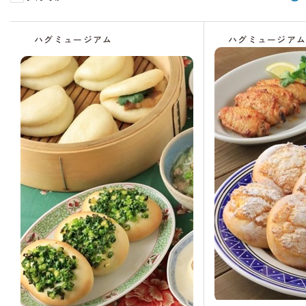
受
受
受
受
受
残
受
残
残
受
残
残
受
受
付
付
付
付
付
り
付
り
り
付
り
り
付
付
ハグミュージアム
ハグミュージア
中
中
終
終
中
わ
中
わ
わ
中
わ
わ
中
終
了
了
ず
ず
ず
ず
ず
了
か
か
か
か
か