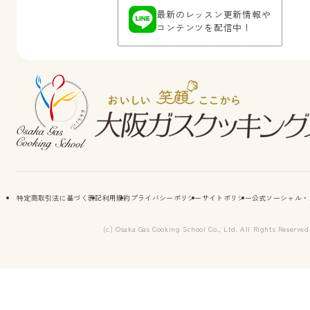
最新のレッスン更新情報や
コンテンツを配信中！
特定商取引法に基づく表記
利用規約
プライバシーポリシー
サイトポリシー
公式ソーシャル・
(c) Osaka Gas Cooking School Co., Ltd. All Rights Reserved