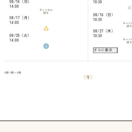
08/16（日）
10:30
14:00
09/21（月）
キャンセル
10:30
待ち
08/16（日）
キャン
08/17（月）
10:30
待
14:00
14:30
キャン
待
08/27（木）
08/25（火）
10:30
14:00
キャン
待
08/29（土）
さらに表示
10:30
キャン
待
09/03（木）
10:30
キャン
4件
1件～4件
待
1