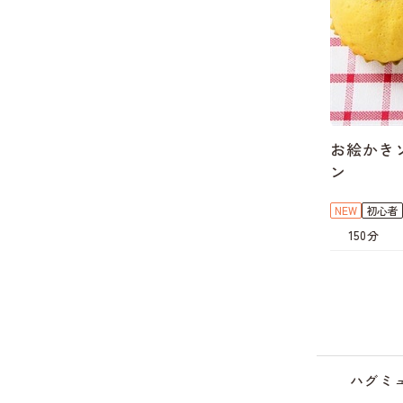
お絵かき
ン
NEW
初心者
150分
キ
キ
ハグミ