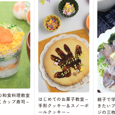
の和食料理教室
はじめてのお菓子教室～
親子で
くカップ寿司～
手形クッキー＆スノーボ
きたい
ールクッキー～
ジの三