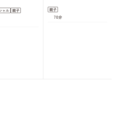
親子
シャル
親子
70分
キャンセル
待ち
キャンセル
待ち