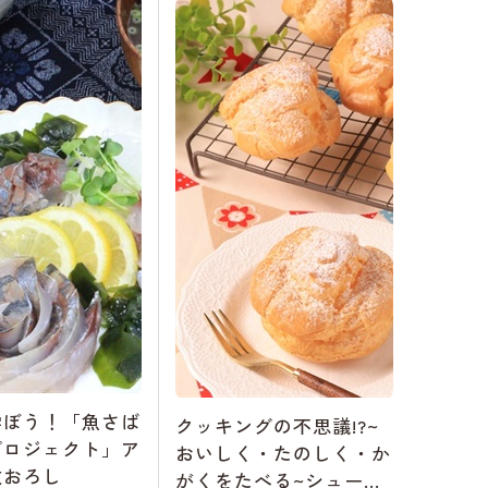
学ぼう！「魚さば
クッキングの不思議!?~
プロジェクト」ア
おいしく・たのしく・か
枚おろし
がくをたべる~シューク