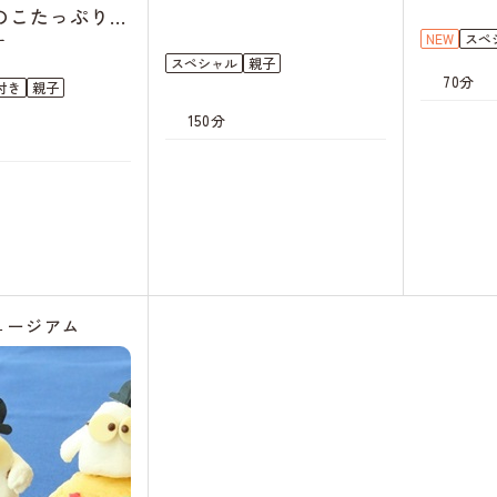
のこたっぷりハ
NEW
スペ
ス
スペシャル
親子
70分
付き
親子
150分
キャンセル
待ち
キャンセル
待ち
ュージアム