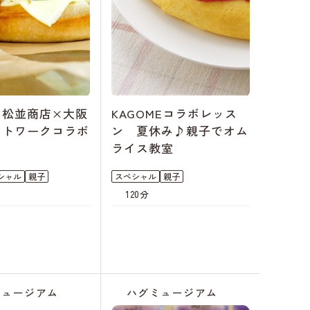
ン松並商店×大阪
KAGOMEコラボレッス
ットワークコラボ
ン 夏休み♪親子でオム
ン
ライス教室
シャル
親子
スペシャル
親子
120分
ミュージアム
ハグミュージアム