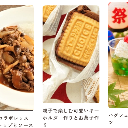
親子で楽しむ可愛いキー
ハグフ
ホルダー作りとお菓子作
Eコラボレッス
ツ
り
ャップとソース