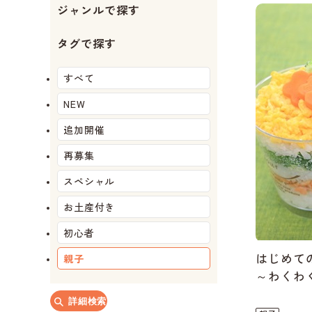
ジャンルで探す
か
か
タグで探す
すべて
NEW
追加開催
再募集
スペシャル
お土産付き
初心者
はじめて
親子
～わくわ
詳細検索