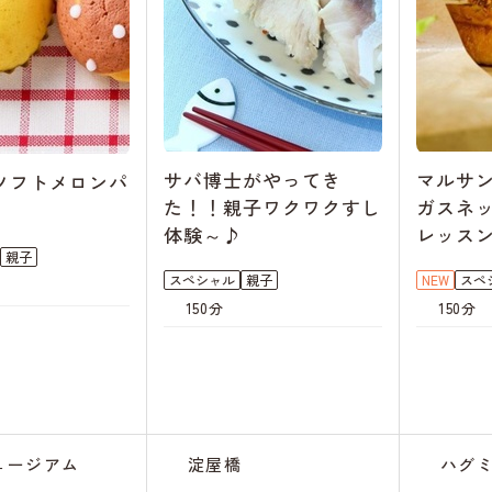
サバ博士がやってき
マルサ
ソフトメロンパ
た！！親子ワクワクすし
ガスネ
体験～♪
レッス
親子
スペシャル
親子
NEW
スペ
150分
150分
ャンセル
待ち
ャンセル
待ち
ュージアム
淀屋橋
ハグ