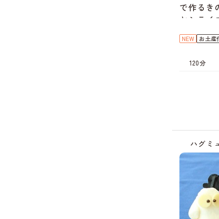
で作るき
ヤシライ
NEW
お土産
120分
ハグミ