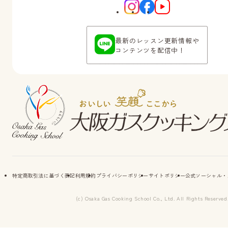
最新のレッスン更新情報や
コンテンツを配信中！
特定商取引法に基づく表記
利用規約
プライバシーポリシー
サイトポリシー
公式ソーシャル・
(c) Osaka Gas Cooking School Co., Ltd. All Rights Reserved