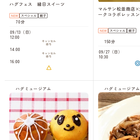
ハグフェス 縁日スイーツ
マルサン松並商店×
ークコラボレッスン
NEW
スペシャル
親子
70分
NEW
スペシャル
親子
09/13（日）
12:00
150分
キャンセル
待ち
14:00
09/27（日）
キャンセル
10:30
待ち
16:00
ハグミュージアム
ハグミュージア