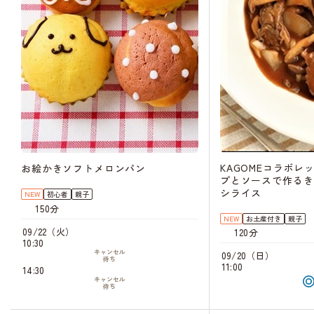
KAGOMEコラボレ
お絵かきソフトメロンパン
プとソースで作るき
シライス
NEW
初心者
親子
150分
NEW
お土産付き
親子
09/22（火）
120分
10:30
キャンセル
09/20（日）
待ち
11:00
14:30
キャンセル
待ち