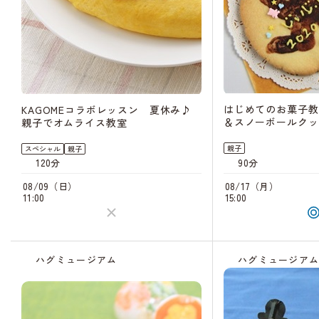
はじめてのお菓子教
KAGOMEコラボレッスン 夏休み♪
＆スノーボールクッ
親子でオムライス教室
親子
スペシャル
親子
90分
120分
08/17（月）
08/09（日）
15:00
11:00
ハグミュージアム
ハグミュージア