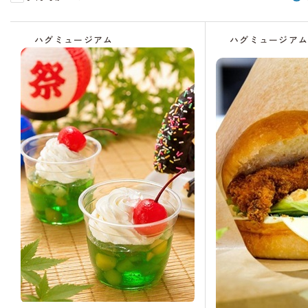
残
受
受
受
受
受
受
受
受
り
付
付
付
付
付
付
付
付
ハグミュージアム
ハグミュージア
わ
中
中
終
中
中
終
終
中
ず
了
了
了
か