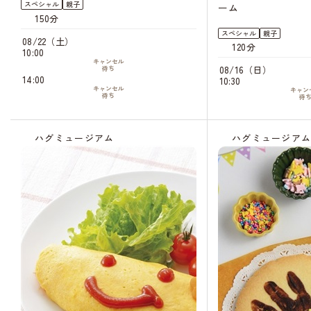
スペシャル
親子
ーム
150分
スペシャル
親子
08/22（土）
120分
10:00
キャンセル
08/16（日）
待ち
14:00
10:30
キャンセル
キャン
待ち
待
ハグミュージアム
ハグミュージア