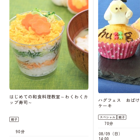
はじめての和食料理教室～わくわくカ
ハグフェス おばけ
ップ寿司～
ケーキ
スペシャル
親子
親子
70分
90分
08/09（日）
14:00