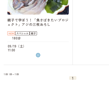
親子で学ぼう！「魚さばきたいプロジ
ェクト」アジの三枚おろし
NEW
スペシャル
親子
180分
09/19（土）
11:00
11件
1件～11件
1