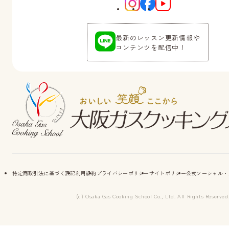
最新のレッスン更新情報や
コンテンツを配信中！
特定商取引法に基づく表記
利用規約
プライバシーポリシー
サイトポリシー
公式ソーシャル・
(c) Osaka Gas Cooking School Co., Ltd. All Rights Reserved