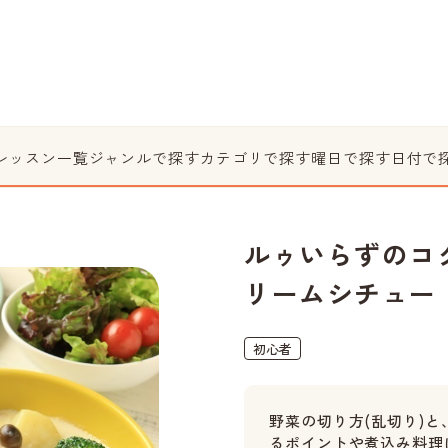
レッスン一覧
ジャンルで探す
カテゴリで探す
曜日で探す
日付で
ルゥいらずのコ
リームシチュー
初心者
野菜の切り方(乱切り)
るポイントや煮込み料理