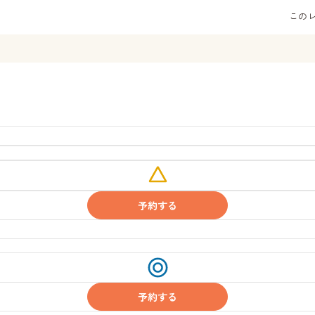
この
残
り
わ
ず
予約する
か
受
付
中
予約する