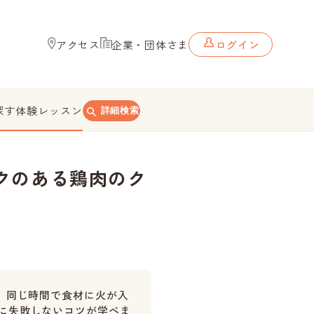
アクセス
企業・団体さま
ログイン
探す
体験レッスン
詳細検索
クのある鶏肉のク
と、同じ時間で食材に火が入
に失敗しないコツが学べま