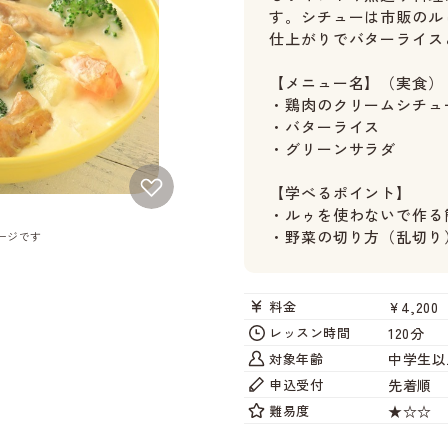
す。シチューは市販のル
仕上がりでバターライス
【メニュー名】（実食）
・鶏肉のクリームシチュ
・バターライス
・グリーンサラダ
【学べるポイント】
・ルゥを使わないで作る
・野菜の切り方（乱切り
ージです
¥4,200
料金
120分
レッスン時間
中学生以
対象年齢
先着順
申込受付
★☆☆
難易度