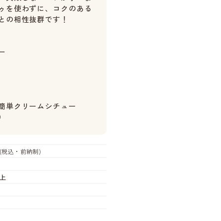
ゥを使わずに、コクのある
との相性抜群です！
ー
簡単クリームシチュー
）
(税込・前納制)
上