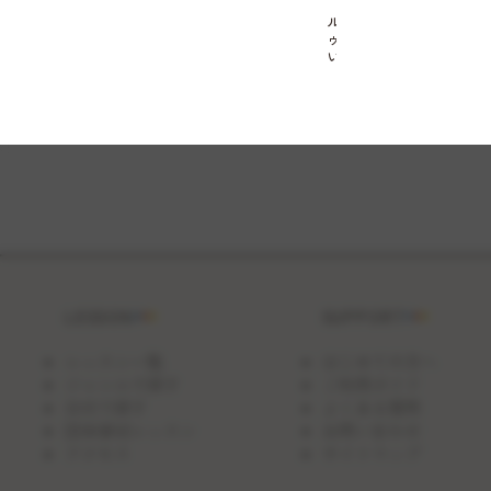
ル
ゥ
い
ら
ず
の
コ
ク
の
あ
る
鶏
肉
の
ク
リ
ー
LESSON
SUPPORT
ム
シ
チ
レッスン一覧
はじめての方へ
ュ
ジャンルで探す
ご利用ガイド
ー
日付で探す
よくある質問
団体貸切レッスン
お問い合わせ
アクセス
サイトマップ