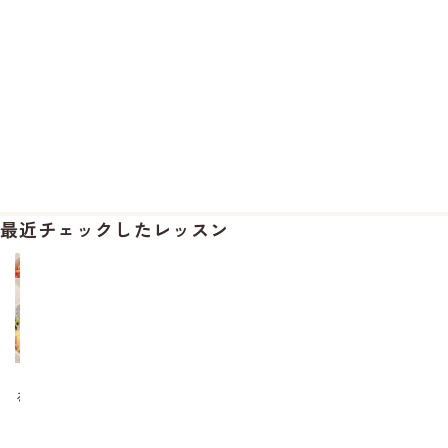
最近チェックしたレッスン
【ひ
る
ト
ク
_500