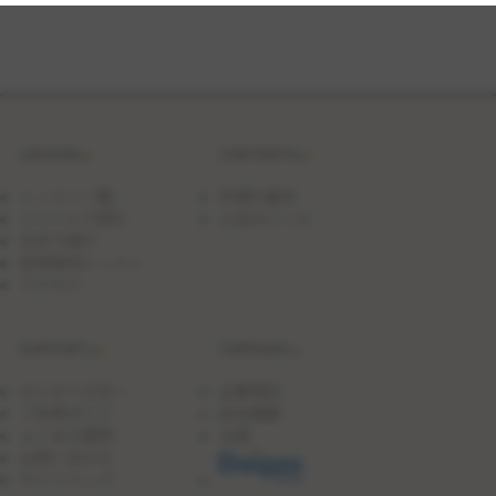
円
OFF】
洋
食
屋
さ
ん
の
LESSON
CONTENTS
オ
ム
ラ
レッスン一覧
料理の基本
イ
ジャンルで探す
人気のレシピ
ス
日付で探す
団体貸切レッスン
アクセス
SUPPORT
COMPANY
はじめての方へ
企業理念
ご利用ガイド
会社概要
よくある質問
沿革
お問い合わせ
サイトマップ