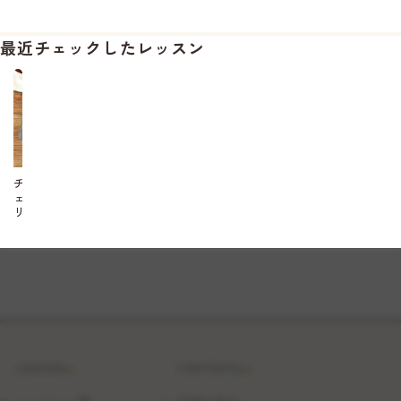
最近チェックしたレッスン
チ
ェ
リ
ー
の
シ
ョ
ー
ト
ケ
ー
キ
LESSON
CONTENTS