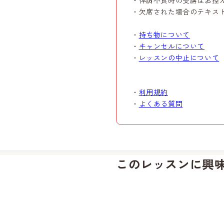
・体調不良時の受講はお控
・欠席された場合のテキス
・
持ち物について
・
キャンセルについて
・
レッスンの中止について
・
利用規約
・
よくある質問
このレッスンに興