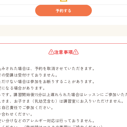
わ
ず
予約する
か
注意事項
込みされた場合は、予約を取消させていただきます。
者の受講は受付けておりません。
ただけない場合は参加をお断りすることがあります。
更になる場合があります。
らです。講習開始後15分以上遅れられた場合はレッスンにご参加いた
れさま、お子さま（乳幼児含む）は講習室にお入りいただけません。
は自己責任でご参加ください。
合わせください。
い分けなどのアレルギー対応は行っておりません。