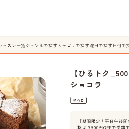
レッスン一覧
ジャンルで探す
カテゴリで探す
曜日で探す
日付で
【ひるトク_50
ショコラ
初心者
【期間限定！平日午後開
格より500円OFFで受講