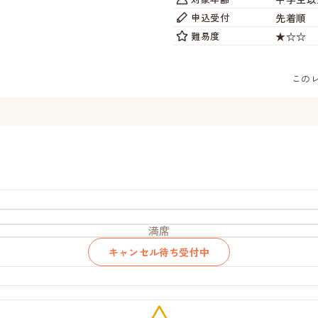
先着順
申込受付
★☆☆
難易度
この
満席
キャンセル待ち受付中
残
り