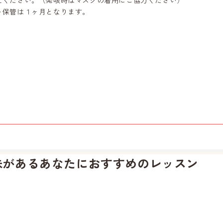
えください。（発咳時はマスクの着用にご協力ください）
ト保管は１ヶ月となります。
味があるあなたに
おすすめのレッスン