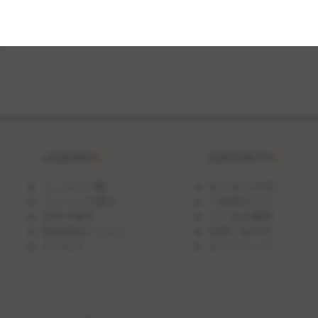
ク
_500
円
OFF】
ガ
ト
ー
シ
ョ
コ
ラ
LESSON
SUPPORT
レッスン一覧
はじめての方へ
ジャンルで探す
ご利用ガイド
日付で探す
よくある質問
団体貸切レッスン
お問い合わせ
アクセス
サイトマップ