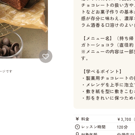
チョコレートの扱い方や
トなどお菓子作りの基本
感が存分に味わえ、濃厚
ラム酒香る口溶けのよい
【メニュー名】（持ち帰
ガトーショコラ（直径約
※メニューの内容は一部
す。
【学べるポイント】
ージです
・製菓用チョコレートの
・メレンゲを上手に泡立
・敷き紙を型に敷きこむ
・形をきれいに保つため
¥3,700
料金
120分
レッスン時間
中学生以
対象年齢