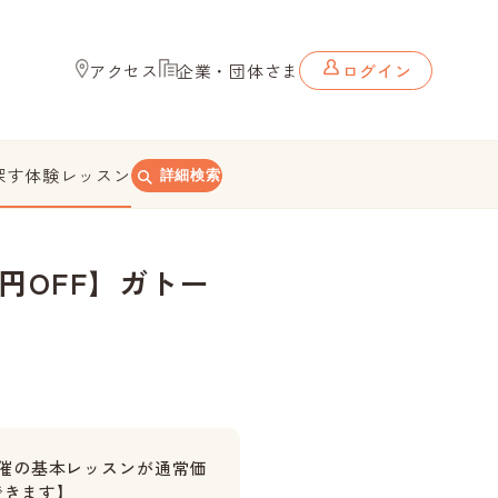
アクセス
企業・団体さま
ログイン
探す
体験レッスン
詳細検索
0円OFF】ガトー
催の基本レッスンが通常価
できます】