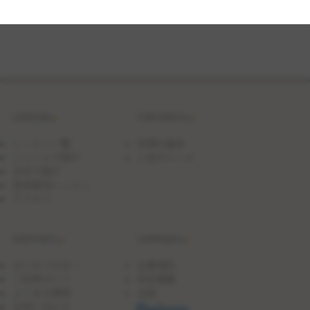
ー
ス
と
バ
タ
フ
ラ
イ
ピ
ー
LESSON
CONTENTS
ジ
ュ
レ
レッスン一覧
料理の基本
の
ジャンルで探す
人気のレシピ
ダ
日付で探す
コ
ワ
団体貸切レッスン
ー
アクセス
ズ
ケ
ー
SUPPORT
COMPANY
キ
はじめての方へ
企業理念
ご利用ガイド
会社概要
よくある質問
沿革
お問い合わせ