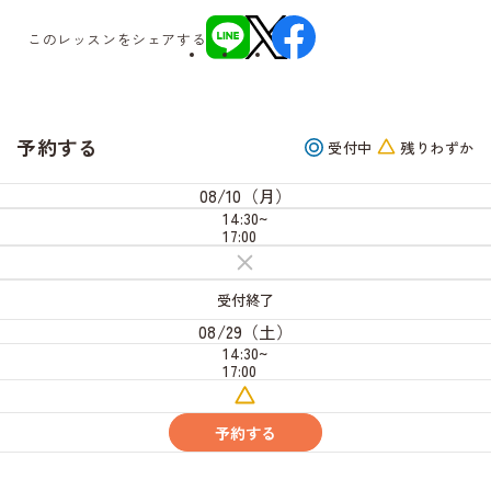
このレッスンをシェアする
予約する
受付中
残りわずか
08/10（月）
14:30~
17:00
受
付
終
受付終了
了
08/29（土）
14:30~
17:00
残
り
わ
予約する
ず
か