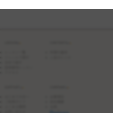
ー
ス
と
バ
タ
フ
ラ
イ
ピ
ー
LESSON
CONTENTS
ジ
ュ
レ
レッスン一覧
料理の基本
の
ジャンルで探す
人気のレシピ
ダ
日付で探す
コ
ワ
団体貸切レッスン
ー
アクセス
ズ
ケ
ー
SUPPORT
COMPANY
キ
はじめての方へ
企業理念
ご利用ガイド
会社概要
よくある質問
沿革
お問い合わせ