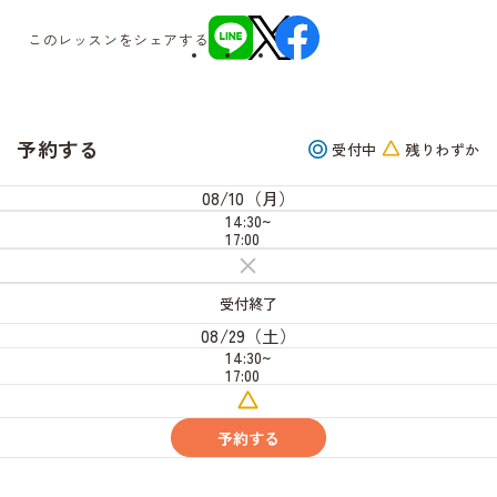
このレッスンをシェアする
予約する
受付中
残りわずか
08/10（月）
14:30~
17:00
受
付
終
受付終了
了
08/29（土）
14:30~
17:00
残
り
わ
予約する
ず
か