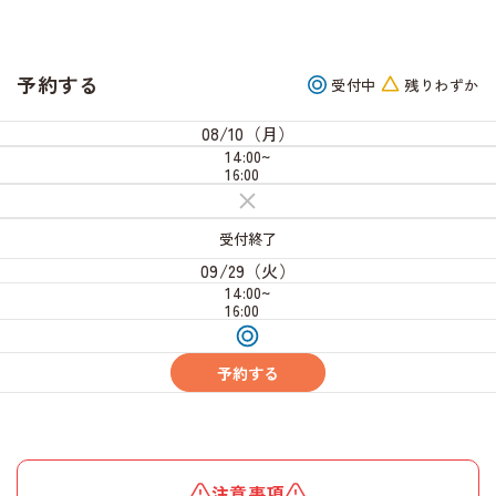
予約する
受付中
残りわずか
08/10（月）
14:00~
16:00
受
付
終
受付終了
了
09/29（火）
14:00~
16:00
受
付
中
予約する
注意事項