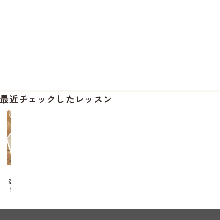
最近チェックしたレッスン
【ひ
る
ト
ク
_500
円