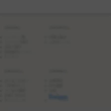
OFF】
カ
リ
っ
と
ジ
ュ
LESSON
CONTENTS
ー
シ
ー！
レッスン一覧
料理の基本
キ
ジャンルで探す
人気のレシピ
ャ
日付で探す
ベ
ツ
団体貸切レッスン
た
アクセス
っ
ぷ
り
SUPPORT
COMPANY
焼
き
餃
はじめての方へ
企業理念
子
ご利用ガイド
会社概要
よくある質問
沿革
お問い合わせ
サイトマップ