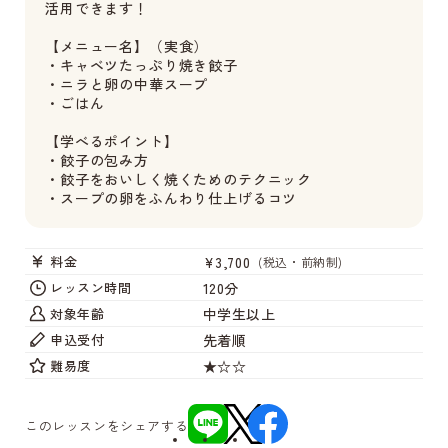
活用できます！
【メニュー名】（実食）
・キャベツたっぷり焼き餃子
・ニラと卵の中華スープ
・ごはん
【学べるポイント】
・餃子の包み方
・餃子をおいしく焼くためのテクニック
・スープの卵をふんわり仕上げるコツ
¥3,700
料金
(税込・前納制)
120分
レッスン時間
中学生以上
対象年齢
先着順
申込受付
★☆☆
難易度
このレッスンをシェアする