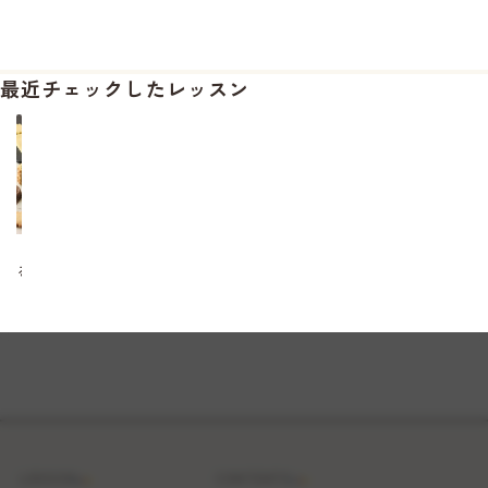
最近チェックしたレッスン
【ひ
る
ト
ク
_500
円
OFF】
ク
ッ
キ
ー
２
種
LESSON
CONTENTS
～