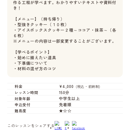
作る工程が学べます。わかりやすいテキストや資料付
き！
【メニュー】（持ち帰り）
・型抜きクッキー（１０枚）
・アイスボックスクッキー２種～ココア・抹茶～（各
６枚）
※メニューの内容は一部変更することがございます。
【学べるポイント】
・始めに揃えたい道具
・下準備について
・材料の混ぜ方のコツ
¥4,000
料金
(税込・前納制)
150分
レッスン時間
中学生以上
対象年齢
先着順
申込受付
★☆☆
難易度
このレッスンをシェアする