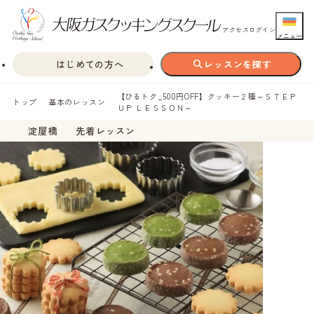
アクセス
ログイン
メニュー
はじめての方へ
レッスンを探す
【ひるトク_500円OFF】クッキー２種～ＳＴＥＰ
トップ
基本のレッスン
ＵＰ ＬＥＳＳＯＮ～
淀屋橋
先着レッスン