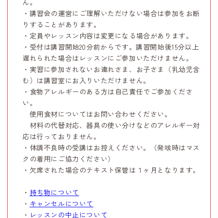
ん。
・講習会の運営にご理解いただけない場合は参加をお断
りすることがあります。
・定員やレッスン内容は変更になる場合があります。
・受付は講習開始20分前からです。講習開始後15分以上
遅れられた場合はレッスンにご参加いただけません。
・実習に参加されないお連れさま、お子さま（乳幼児含
む）は講習室にお入りいただけません。
・食物アレルギーのある方は自己責任でご参加くださ
い。
使用食材についてはお問い合わせください。
材料の代替対応、器具の使い分けなどのアレルギー対
応は行っておりません。
・体調不良時の受講はお控えください。（発咳時はマス
クの着用にご協力ください）
・欠席された場合のテキスト保管は１ヶ月となります。
・
持ち物について
・
キャンセルについて
・
レッスンの中止について