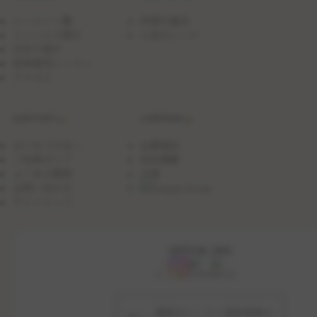
Ｓ
Ｔ
レッスン一覧
料理の基本
Ｅ
ジャンルで探す
人気のレシピ
Ｐ
日付で探す
Ｕ
Ｐ
団体貸切レッスン
Ｌ
アクセス
Ｅ
Ｓ
Ｓ
SUPPORT
COMPANY
Ｏ
Ｎ
～
はじめての方へ
企業理念
ご利用ガイド
会社概要
よくある質問
沿革
お問い合わせ
サイトマップ
OFFICIAL SNS
最新のレッスン更新情報や