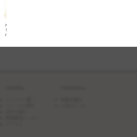
カ
ト
ル
カ
ー
ル
LESSON
CONTENTS
レッスン一覧
料理の基本
ジャンルで探す
人気のレシピ
日付で探す
団体貸切レッスン
アクセス