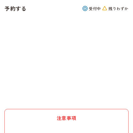
予約する
受付中
残りわずか
08/19（水）
10:00~
12:00
受
付
中
予約する
09/26（土）
10:00~
12:00
残
り
わ
予約する
ず
か
注意事項