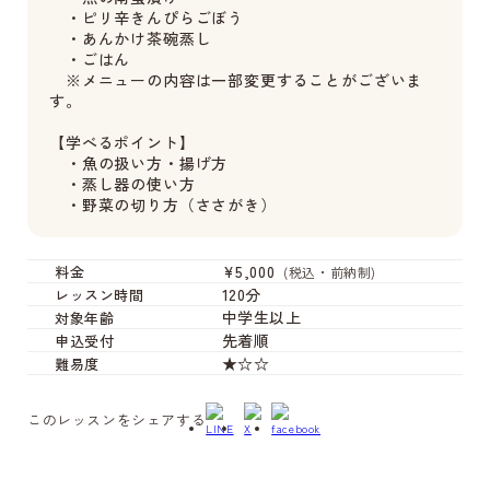
・ピリ辛きんぴらごぼう
・あんかけ茶碗蒸し
・ごはん
※メニューの内容は一部変更することがございま
す。
【学べるポイント】
・魚の扱い方・揚げ方
・蒸し器の使い方
・野菜の切り方（ささがき）
¥5,000
料金
(税込・前納制)
120分
レッスン時間
中学生以上
対象年齢
先着順
申込受付
★☆☆
難易度
このレッスンをシェアする