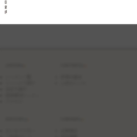
回
鍋
肉
（ホ
イ
コ
ー
ロ
ー）
～
Ｓ
Ｔ
Ｅ
LESSON
CONTENTS
Ｐ
Ｕ
Ｐ
レッスン一覧
料理の基本
Ｌ
ジャンルで探す
人気のレシピ
Ｅ
日付で探す
Ｓ
Ｓ
団体貸切レッスン
Ｏ
アクセス
Ｎ
～
SUPPORT
COMPANY
はじめての方へ
企業理念
ご利用ガイド
会社概要