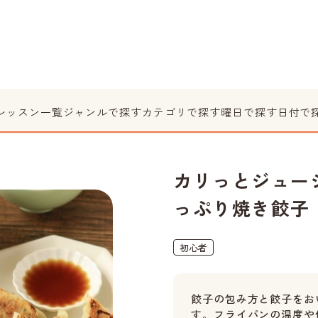
レッスン一覧
ジャンルで探す
カテゴリで探す
曜日で探す
日付で
カリっとジュー
っぷり焼き餃子
初心者
餃子の包み方と餃子をお
す。フライパンの温度や