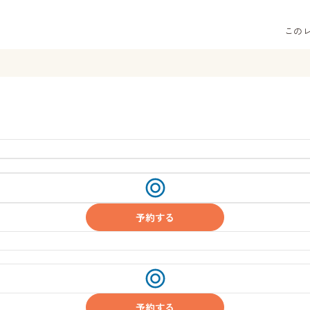
この
受
付
中
予約する
受
付
中
予約する