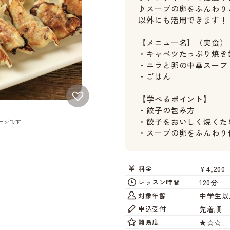
♪スープの卵をふんわり
以外にも活用できます！
【メニュー名】（実食）
・キャベツたっぷり焼き
・ニラと卵の中華スープ
・ごはん
【学べるポイント】
・餃子の包み方
・餃子をおいしく焼くた
ージです
・スープの卵をふんわり
¥4,200
料金
120分
レッスン時間
中学生以
対象年齢
先着順
申込受付
★☆☆
難易度