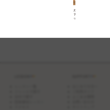
カ
リ
っ
と
ジ
ュ
ー
シ
ー！
キ
ャ
ベ
ツ
た
っ
ぷ
り
LESSON
SUPPORT
焼
き
餃
レッスン一覧
はじめての方へ
子
ジャンルで探す
ご利用ガイド
日付で探す
よくある質問
団体貸切レッスン
お問い合わせ
アクセス
サイトマップ