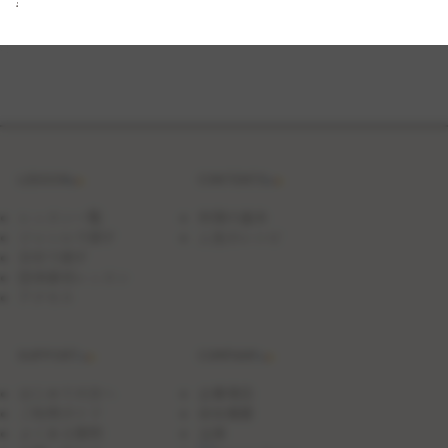
キ
ー
２
種
～
Ｓ
Ｔ
Ｅ
Ｐ
Ｕ
Ｐ
LESSON
CONTENTS
Ｌ
Ｅ
Ｓ
レッスン一覧
料理の基本
Ｓ
ジャンルで探す
人気のレシピ
Ｏ
日付で探す
Ｎ
～
団体貸切レッスン
アクセス
SUPPORT
COMPANY
はじめての方へ
企業理念
ご利用ガイド
会社概要
よくある質問
沿革