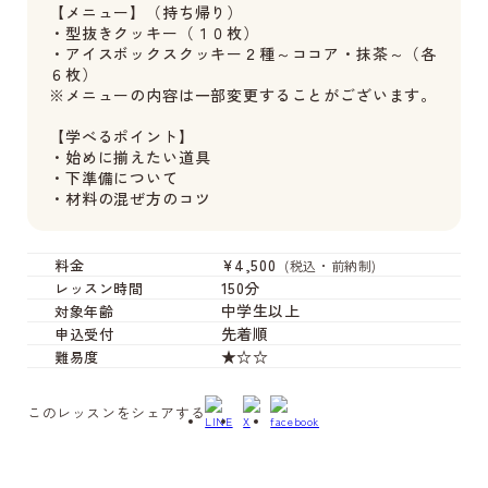
【メニュー】（持ち帰り）
・型抜きクッキー（１０枚）
・アイスボックスクッキー２種～ココア・抹茶～（各
６枚）
※メニューの内容は一部変更することがございます。
【学べるポイント】
・始めに揃えたい道具
・下準備について
・材料の混ぜ方のコツ
¥4,500
料金
(税込・前納制)
150分
レッスン時間
中学生以上
対象年齢
先着順
申込受付
★☆☆
難易度
このレッスンをシェアする