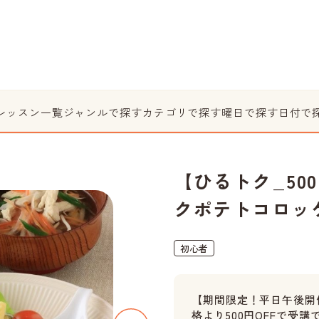
レッスン一覧
ジャンルで探す
カテゴリで探す
曜日で探す
日付で
【ひるトク_50
クポテトコロッ
初心者
【期間限定！平日午後開
格より500円OFFで受講