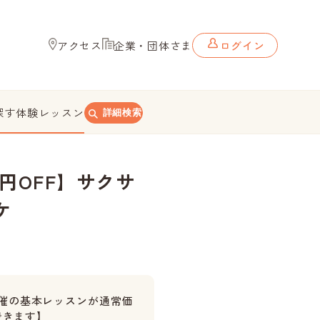
アクセス
企業・団体さま
ログイン
探す
体験レッスン
詳細検索
0円OFF】サクサ
ケ
催の基本レッスンが通常価
できます】