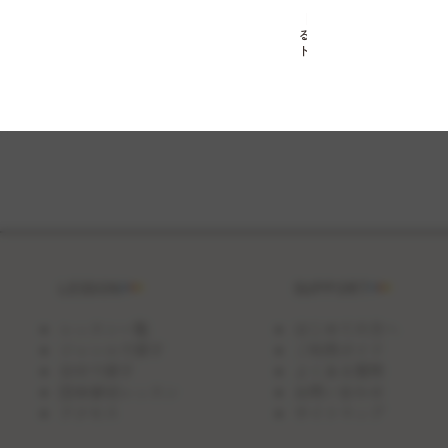
【ひ
る
ト
ク
_500
円
OFF】
サ
ク
サ
ク
ポ
テ
ト
コ
ロ
ッ
LESSON
SUPPORT
ケ
レッスン一覧
はじめての方へ
ジャンルで探す
ご利用ガイド
日付で探す
よくある質問
団体貸切レッスン
お問い合わせ
アクセス
サイトマップ