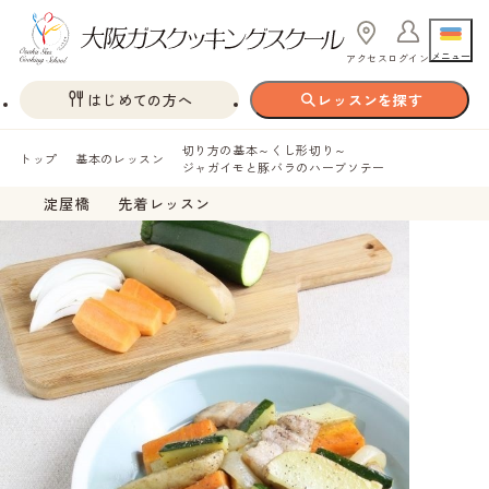
メニュー
アクセス
ログイン
はじめての方へ
レッスンを探す
切り方の基本～くし形切り～
トップ
基本のレッスン
ジャガイモと豚バラのハーブソテー
淀屋橋
先着レッスン