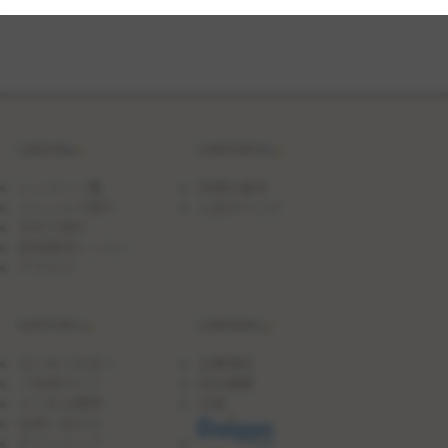
基
本
～
く
し
形
切
り
～
LESSON
CONTENTS
ジ
ャ
ガ
レッスン一覧
料理の基本
イ
ジャンルで探す
人気のレシピ
モ
日付で探す
と
豚
団体貸切レッスン
バ
アクセス
ラ
の
ハ
SUPPORT
COMPANY
ー
ブ
ソ
はじめての方へ
企業理念
テ
ご利用ガイド
会社概要
ー
よくある質問
沿革
お問い合わせ
サイトマップ