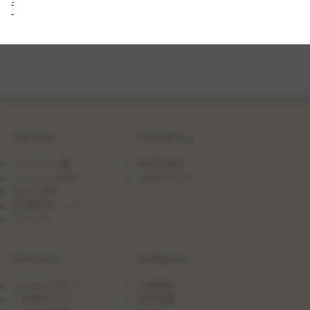
子
で
楽
し
む
可
愛
い
キ
ー
ホ
ル
LESSON
CONTENTS
ダ
ー
作
レッスン一覧
料理の基本
り
ジャンルで探す
人気のレシピ
と
日付で探す
お
菓
団体貸切レッスン
子
アクセス
作
り
SUPPORT
COMPANY
はじめての方へ
企業理念
ご利用ガイド
会社概要