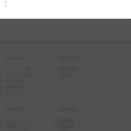
子
で
楽
し
む
可
愛
い
キ
ー
ホ
ル
LESSON
CONTENTS
ダ
ー
作
レッスン一覧
料理の基本
り
ジャンルで探す
人気のレシピ
と
日付で探す
お
菓
団体貸切レッスン
子
アクセス
作
り
SUPPORT
COMPANY
はじめての方へ
企業理念
ご利用ガイド
会社概要