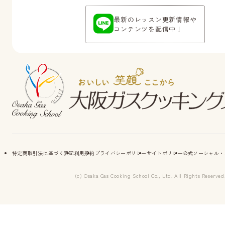
最新のレッスン更新情報や
コンテンツを配信中！
特定商取引法に基づく表記
利用規約
プライバシーポリシー
サイトポリシー
公式ソーシャル・
(c) Osaka Gas Cooking School Co., Ltd. All Rights Reserved