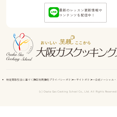
最新のレッスン更新情報や
コンテンツを配信中！
特定商取引法に基づく表記
利用規約
プライバシーポリシー
サイトポリシー
公式ソーシャル・
(c) Osaka Gas Cooking School Co., Ltd. All Rights Reserved