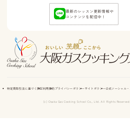
最新のレッスン更新情報や
コンテンツを配信中！
特定商取引法に基づく表記
利用規約
プライバシーポリシー
サイトポリシー
公式ソーシャル・
(c) Osaka Gas Cooking School Co., Ltd. All Rights Reserved