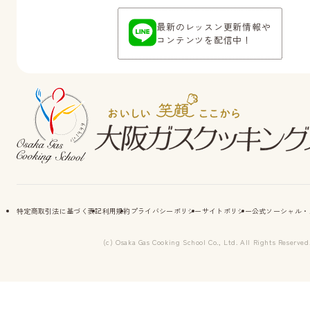
最新のレッスン更新情報や
コンテンツを配信中！
特定商取引法に基づく表記
利用規約
プライバシーポリシー
サイトポリシー
公式ソーシャル・
(c) Osaka Gas Cooking School Co., Ltd. All Rights Reserved