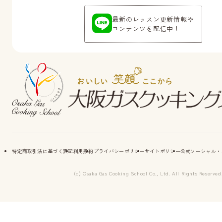
最新のレッスン更新情報や
コンテンツを配信中！
特定商取引法に基づく表記
利用規約
プライバシーポリシー
サイトポリシー
公式ソーシャル・
(c) Osaka Gas Cooking School Co., Ltd. All Rights Reserved