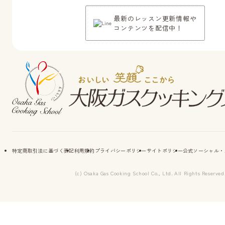
最新のレッスン更新情報や
コンテンツを配信中！
特定商取引法に基づく表記
利用規約
プライバシーポリシー
サイトポリシー
公式ソーシャル・
(c) Osaka Gas Cooking School Co., Ltd. All Rights Reserved